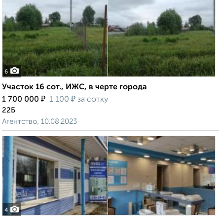
6
Участок 16 сот., ИЖС, в черте города
₽
₽
1 700 000
1 100
за сотку
22Б
Агентство, 10.08.2023
4