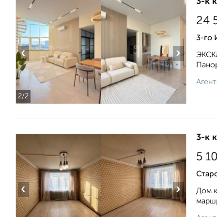
3-к 
24 
3-го
‹
›
ЭКСКЛ
Панор
Агент
2
/2
3-к 
5 1
Стар
‹
›
Дом к
маршр