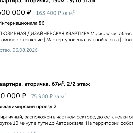
квартира, вторичка, 150м², 9/10 этаж
₽
500 000
₽
163 400
за м²
 Интернационала 86
ЮЗИВНАЯ ДИЗАЙНЕРСКАЯ КВАРТИРА Московская область, г.
амное остекление | Мастер-уровень с ванной у окна | Полн
ство, 06.08.2026
квартира, вторичка, 67м², 2/2 этаж
₽
00 000
₽
75 900
за м²
овладимирский проезд 2
ирпичный, расположен в частном секторе, до остановки о
утке 10 минут в пути до Автовокзала. На территории собств