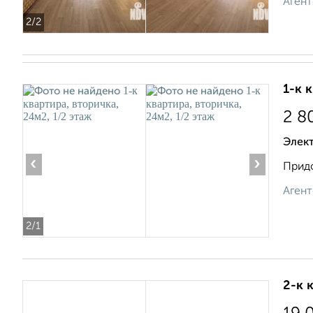
Агент
2
/2
1-к 
2 8
Элек
‹
›
Придо
Агент
2
/1
2-к 