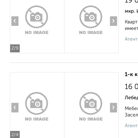
19 
мкр.
‹
›
Кварт
имеет
Агент
2
/9
1-к 
16 
Лебе
‹
›
Мебел
Засел
Агент
2
/4