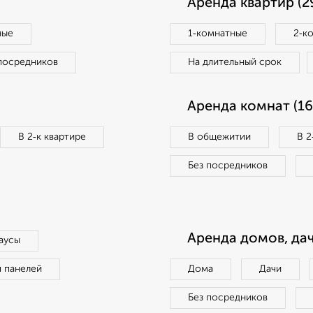
Аренда квартир (2
ные
1‑комнатные
2‑к
посредников
На длительный срок
Аренда комнат (16
В 2‑к квартире
В общежитии
В 2
Без посредников
Аренда домов, дач
аусы
п панелей
Дома
Дачи
Без посредников