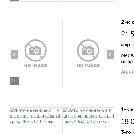
2-к 
21 
мкр. 
‹
›
Мебел
инфра
Агент
2
/4
1-к 
18 
3-го