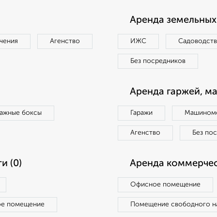
Аренда земельных 
чения
Агенство
ИЖС
Садоводст
Без посредников
Аренда гаржей, м
ражные боксы
Гаражи
Машиноме
Агенство
Без по
и (0)
Аренда коммерчес
Офисное помещение
ое помещение
Помещение свободного н