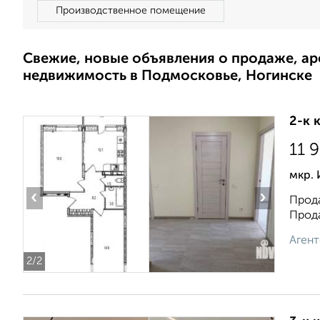
Производственное помещение
Свежие, новые объявления о продаже, а
недвижимость в Подмосковье, Ногинске
2-к 
11 
мкр.
‹
›
Прода
Прода
Агент
2
/2