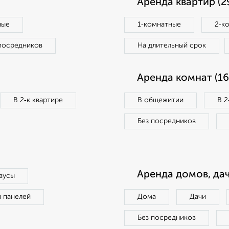
Аренда квартир (2
ные
1‑комнатные
2‑к
посредников
На длительный срок
Аренда комнат (16
В 2‑к квартире
В общежитии
В 2
Без посредников
Аренда домов, дач
аусы
п панелей
Дома
Дачи
Без посредников