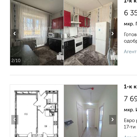
1-к 
6 3
мкр. 
‹
›
Готов
одобр
Агент
2
/10
1-к 
7 6
мкр.
‹
›
Евро 
17-ти