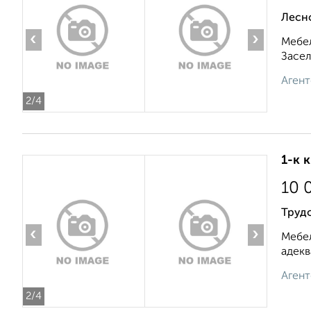
Лесно
‹
›
Мебел
Засел
Агент
2
/4
1-к 
10 
Трудо
‹
›
Мебел
адекв
Агент
2
/4