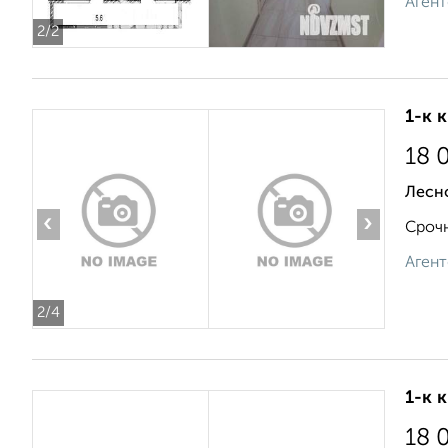
Агент
2
/2
1-к 
18 
Лесн
‹
›
Срочн
Агент
2
/4
1-к 
18 