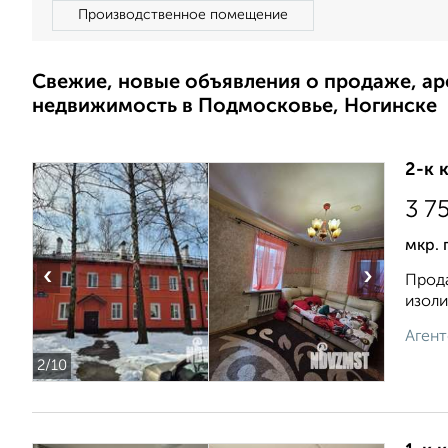
Производственное помещение
Свежие, новые объявления о продаже, а
недвижимость в Подмосковье, Ногинске
2-к 
3 7
мкр. 
‹
›
Прода
изоли
Агент
2
/10