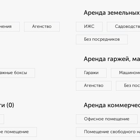
Аренда земельных 
чения
Агенство
ИЖС
Садоводст
Без посредников
Аренда гаржей, м
ражные боксы
Гаражи
Машиноме
Агенство
Без по
и (0)
Аренда коммерчес
Офисное помещение
ое помещение
Помещение свободного н