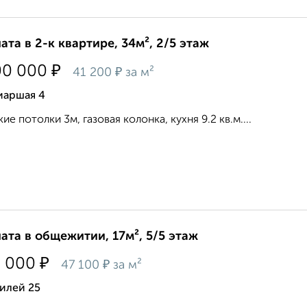
ата в 2-к квартире, 34м², 2/5 этаж
₽
00 000
₽
41 200
за м²
иаршая 4
ие потолки 3м, газовая колонка, кухня 9.2 кв.м....
ата в общежитии, 17м², 5/5 этаж
₽
0 000
₽
47 100
за м²
илей 25