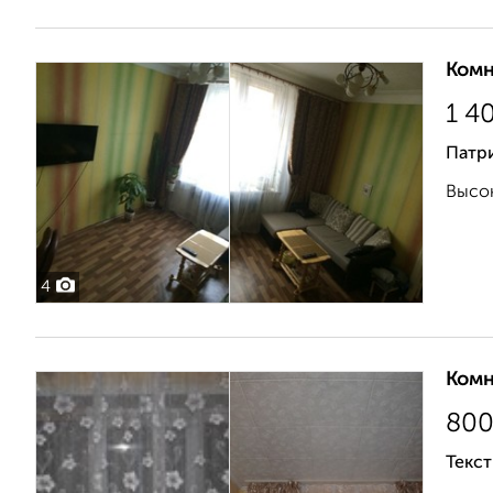
Комн
1 4
Патр
Высок
4
Комн
80
Текст