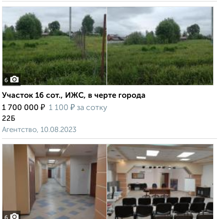
6
Участок 16 сот., ИЖС, в черте города
₽
₽
1 700 000
1 100
за сотку
22Б
Агентство, 10.08.2023
6