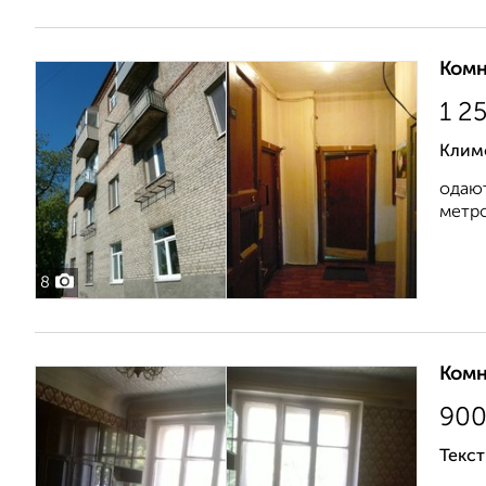
Комн
1 2
Клим
одают
метро
8
Комн
90
Текст