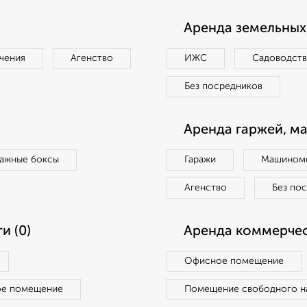
Аренда земельных 
чения
Агенство
ИЖС
Садоводст
Без посредников
Аренда гаржей, м
ражные боксы
Гаражи
Машиноме
Агенство
Без по
и (0)
Аренда коммерчес
Офисное помещение
ое помещение
Помещение свободного н