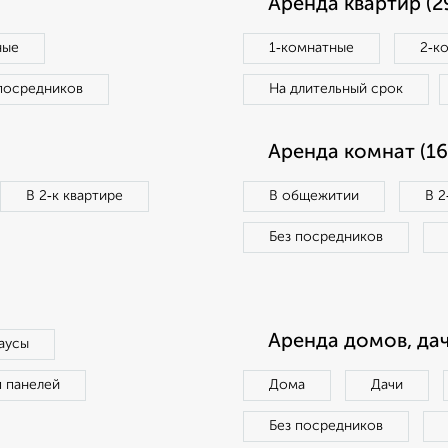
Аренда квартир (2
ные
1‑комнатные
2‑к
посредников
На длительный срок
Аренда комнат (16
В 2‑к квартире
В общежитии
В 2
Без посредников
Аренда домов, дач
аусы
п панелей
Дома
Дачи
Без посредников