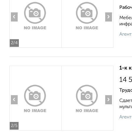
Рабоч
‹
›
Мебел
инфра
Агент
2
/4
1-к 
14 
Трудо
‹
›
Сдает
мульт
Агент
2
/5