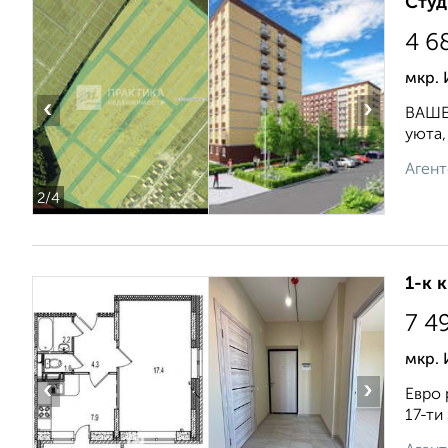
Студ
4 6
мкр.
‹
›
ВАШЕ
уюта,
Агент
2
/4
1-к 
7 4
мкр.
‹
›
Евро 
17-ти