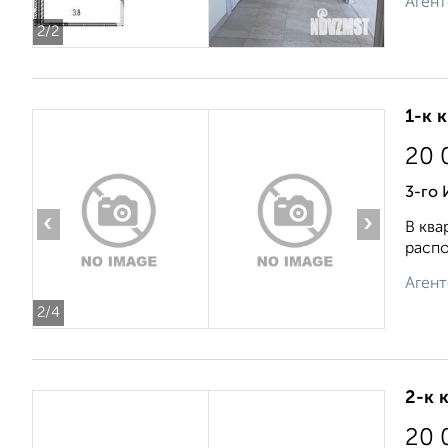
Агент
2
/2
1-к 
20 
3-го
‹
›
В ква
распо
Агент
2
/4
2-к 
20 