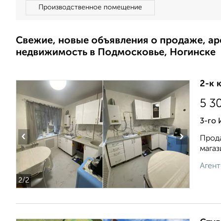
Производственное помещение
Свежие, новые объявления о продаже, а
недвижимость в Подмосковье, Ногинске
2-к 
5 3
3-го
‹
›
Прода
магаз
Агент
2
/2