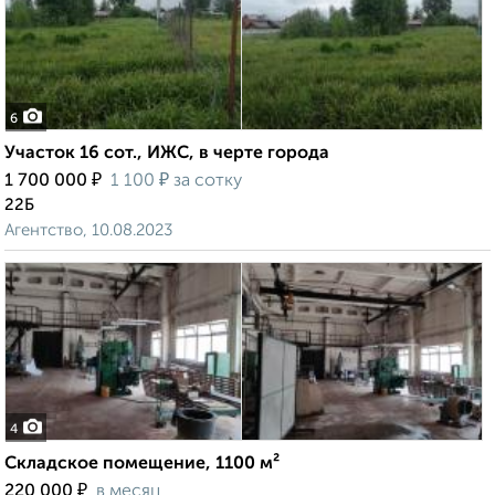
6
Участок 16 сот., ИЖС, в черте города
₽
₽
1 700 000
1 100
за сотку
22Б
Агентство, 10.08.2023
4
Складское помещение, 1100 м²
₽
220 000
в месяц