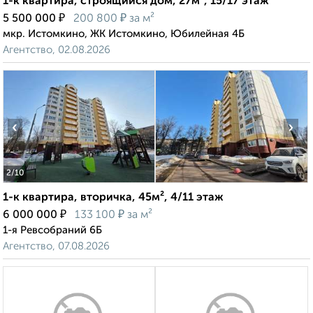
1-к квартира, строящийся дом, 27м², 15/17 этаж
₽
₽
5 500 000
200 800
за м²
мкр. Истомкино, ЖК Истомкино, Юбилейная 4Б
Агентство, 02.08.2026
‹
›
2
/10
1-к квартира, вторичка, 45м², 4/11 этаж
₽
₽
6 000 000
133 100
за м²
1-я Ревсобраний 6Б
Агентство, 07.08.2026