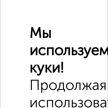
‹
›
Мы
2
/8
используе
Дом 120м², 2-этажный, посуточно, в черте города
₽
10 000
в сутки
Ильича
куки!
Агентство, 06.08.2026
Продолжая
‹
›
использова