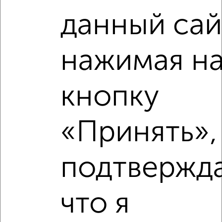
2
/4
данный сай
Дом 120м², 1-этажный, на длительный срок, 4 км от
города
₽
30 000
в месяц
нажимая н
Советская
Агентство, 06.08.2026
кнопку
‹
›
«Принять»,
2
/8
подтвержд
Таунхаус 150м², 2-этажный, на длительный срок, 8 км
от города
₽
20 000
в месяц
что я
Садовая
Собственник, 06.08.2026