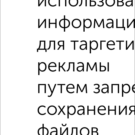
использов
информац
‹
›
для таргет
2
/5
рекламы
Дом 57м², 1-этажный, на длительный срок, в черте
города
₽
15 000
в месяц
путем запр
Новая
Агентство, 06.08.2026
сохранени
‹
›
файлов