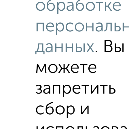
обработке
2
/8
Дача 30м², 2-этажный, на длительный срок, 25 км от
персональ
города
₽
25 000
в месяц
Большая Московская
данных
. Вы
Собственник, 06.08.2026
можете
‹
›
запретить
2
/8
Дом 23м², 1-этажный, на длительный срок, в черте
сбор и
города
₽
12 000
в месяц
Калинина
Агентство, 06.08.2026