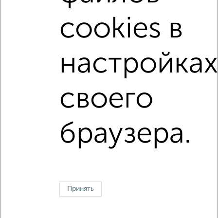
2
/6
cookies в
Дача 60м², 1-этажный, на длительный срок, 40 км от
города
₽
15 000
в месяц
настройках
Административная
Агентство, 06.08.2026
своего
↑ НАВЕРХ К МЕНЮ
браузера.
Контакты
Политика конфиденциальности
Пользовательское соглашение
Ногинск, улица Рабочая 111
© 2015–2026
Сайт-доска объявлений недвижимости
О проекте
Реклама на портале
Новости
Статьи
Блог
Риэлторы
Агентства
Застройщики
Ипотечный калькулятор
Принять
Консультации по недвижимости
Разместить объявление
Скачать приложение
Соцсети (vk.com | t.me | dzen.ru)