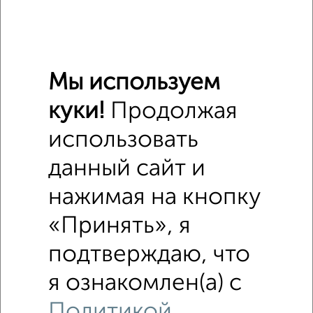
Мы используем
куки!
Продолжая
использовать
данный сайт и
нажимая на кнопку
«Принять», я
Рядом, с меньшей ценой
Недалеко от Советская с ценой ниже
подтверждаю, что
я ознакомлен(а) с
Политикой