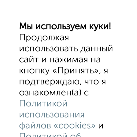
Мы используем куки!
Продолжая
использовать данный
сайт и нажимая на
кнопку «Принять», я
подтверждаю, что я
ознакомлен(а) с
Политикой
Рядом, с меньшей ценой
использования
Недалеко от Климова 52 с ценой ниже
файлов «cookies»
и