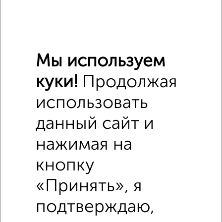
Мы используем
куки!
Продолжая
использовать
Похожие предложения рядом
данный сайт и
Комнаты в 2-к квартире недалеко от 28 Июня 5
нажимая на
кнопку
«Принять», я
подтверждаю,