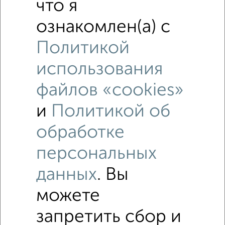
что я
ознакомлен(а) с
Политикой
использования
файлов «cookies»
и
Политикой об
Рядом, с меньшей ценой
обработке
Недалеко от 28 Июня 5 с ценой ниже
персональных
Комнаты в 2-к квартире
данных
. Вы
Поиск по схожим параметрам:
можете
микрорайон Заречье
на улице 28 Июня
запретить сбор и
С холодильником
С мебелью