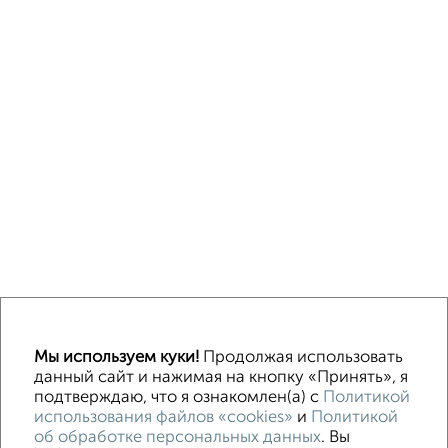
↑ НАВЕРХ К МЕНЮ
Мы используем куки!
Продолжая использовать
Машиноместа в паркинге
Без посредников
данный сайт и нажимая на кнопку «Принять», я
подтверждаю, что я ознакомлен(а) с
Политикой
использования файлов «cookies»
и
Политикой
Контакты
Политика конфиденциальности
об обработке персональных данных
. Вы