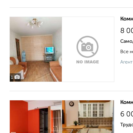
Комн
8 0
Само
Все н
Агент
1
Комн
6 0
Трудо