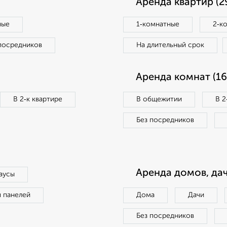
Аренда квартир (2
ные
1‑комнатные
2‑к
посредников
На длительный срок
Аренда комнат (16
В 2‑к квартире
В общежитии
В 2
Без посредников
Аренда домов, дач
аусы
п панелей
Дома
Дачи
Без посредников