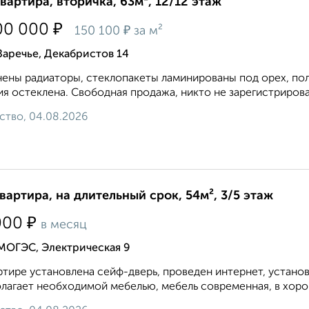
квартира, вторичка, 63м², 12/12 этаж
₽
00 000
₽
150 100
за м²
Заречье, Декабристов 14
ены радиаторы, стеклопакеты ламинированы под орех, пол-
я остеклена. Свободная продажа, никто не зарегистрирован
ство, 04.08.2026
квартира, на длительный срок, 54м², 3/5 этаж
₽
000
в месяц
МОГЭС, Электрическая 9
ртире установлена сейф-дверь, проведен интернет, устано
лагает необходимой мебелью, мебель современная, в хоро