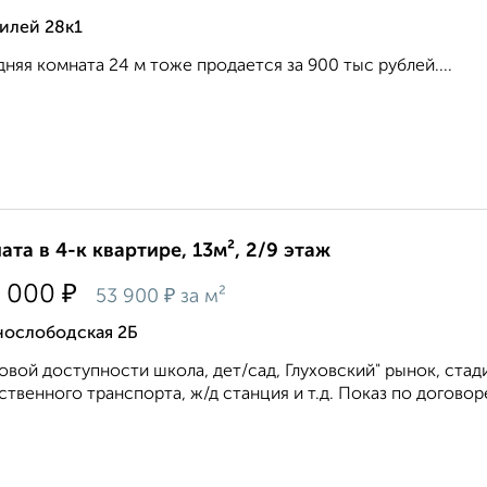
илей 28к1
няя комната 24 м тоже продается за 900 тыс рублей....
ата в 4-к квартире, 13м², 2/9 этаж
₽
 000
₽
53 900
за м²
нослободская 2Б
овой доступности школа, дет/сад, Глуховский" рынок, стад
твенного транспорта, ж/д станция и т.д. Показ по договор