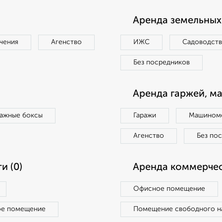
Аренда земельных 
чения
Агенство
ИЖС
Садоводст
Без посредников
Аренда гаржей, м
ражные боксы
Гаражи
Машиноме
Агенство
Без по
и (0)
Аренда коммерчес
Офисное помещение
ое помещение
Помещение свободного н