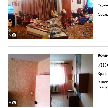
Текст
Сосед
5
Комн
700
Крас
В шаг
общес
8