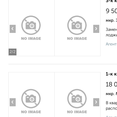
3-к 
9 5
мкр. 
‹
›
Замен
лоджи
Агент
2
/2
1-к 
18 
мкр. 
‹
›
В ква
распо