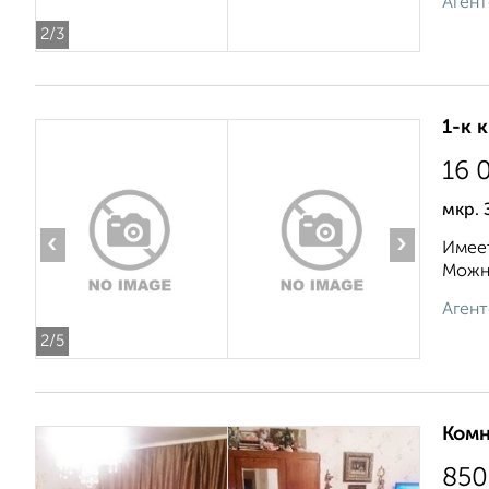
Агент
2
/3
1-к 
16 
мкр. 
‹
›
Имеет
Можно
Агент
2
/5
Комн
850