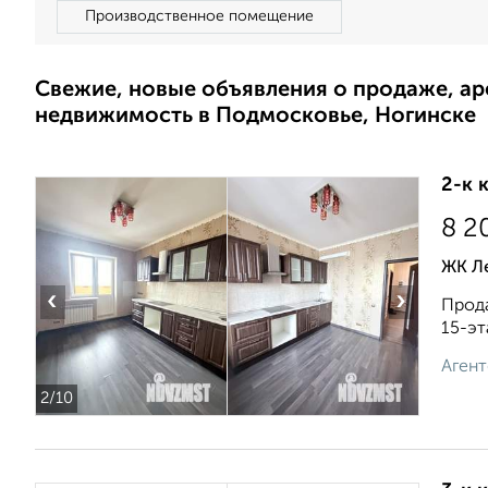
Производственное помещение
Свежие, новые объявления о продаже, а
недвижимость в Подмосковье, Ногинске
2-к 
8 2
ЖК Ле
‹
›
Прода
15-эт
Агент
2
/10