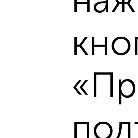
наж
2-к квартира, вторичка, 44м², 3/4 этаж
₽
₽
4 800 000
109 100
за м²
Климова 41
Агентство, 06.08.2026
кно
‹
›
«Пр
2
/2
2-к квартира, вторичка, 43м², 4/9 этаж
₽
₽
4 220 000
98 200
за м²
Краснослободская 2Б
под
Агентство, 06.08.2026