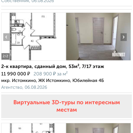
Собственник, 06.08.2026
‹
›
2
/2
2-к квартира, сданный дом, 53м², 7/17 этаж
₽
₽
11 990 000
208 900
за м²
мкр. Истомкино, ЖК Истомкино, Юбилейная 4Б
Агентство, 06.08.2026
Виртуальные 3D-туры по интересным
местам