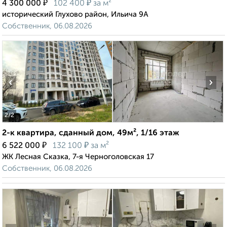
₽
₽
4 300 000
102 400
за м²
исторический Глухово район, Ильича 9А
Собственник, 06.08.2026
‹
›
2
/2
2-к квартира, сданный дом, 49м², 1/16 этаж
₽
₽
6 522 000
132 100
за м²
ЖК Лесная Сказка, 7-я Черноголовская 17
Собственник, 06.08.2026