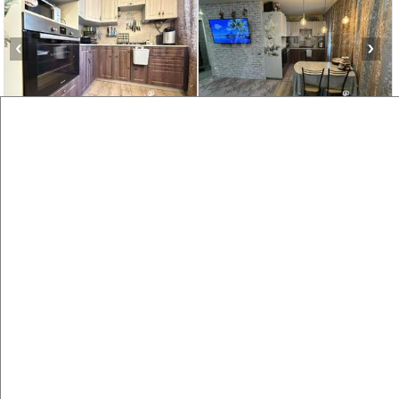
‹
›
2
/2
2-к квартира, вторичка, 41м², 1/4 этаж
₽
₽
6 100 000
148 100
за м²
мкр. пос. имени Володарского, Климова 41А
Агентство, 06.08.2026
Виртуальные 3D-туры по музеям и объектам
культуры
‹
›