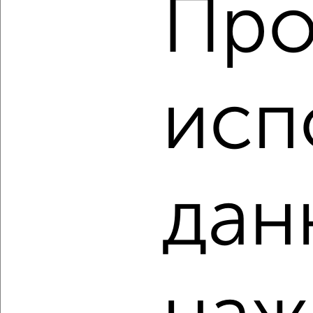
Про
‹
›
исп
2
/2
2-к квартира, вторичка, 43м², 5/5 этаж
₽
₽
4 250 000
98 900
за м²
Октябрьская 85В
Агентство, 06.08.2026
дан
‹
›
2
/2