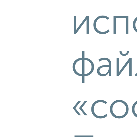
Климова 44Б
исп
Агентство, 06.08.2026
‹
›
фай
2
/10
2-к квартира, вторичка, 54м², 10/17 этаж
₽
₽
8 250 000
152 800
за м²
мкр. Полёт, Дмитрия Михайлова 12
«co
Агентство, 05.08.2026
‹
›