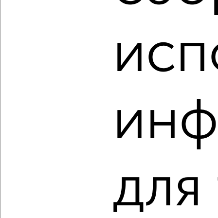
2-к квартира, вторичка, 45м², 2/2 этаж
₽
₽
3 800 000
84 500
за м²
исп
мкр. Красный Электрик, Энергетиков 5
Агентство, 05.08.2026
инф
‹
›
2
/2
2-к квартира, вторичка, 45м², 1/5 этаж
₽
₽
4 800 000
107 400
за м²
для
Климова 46А
Агентство, 05.08.2026