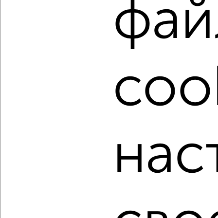
фай
Подмосковье, Ногинске.
Найденные предложения: 158 объявлений, можно
посмотреть в виде списка или на карте, с описанием,
расположением, ценой и другими подробностями.
Подберите подходящую недвижимость из предложений
coo
от собственников, риэлторов, застройщиков и агенств
недвижимости, связаться с ними можно по телефону или
написать сообщение в любом удобном для вас
мессенджере, это безопасно и бесплатно.
Для покупки квартиры доступна ипотека от крупнейших
банков России: СберБанк, ВТБ, Альфа-Банк,
нас
Россельхозбанк, Совкомбанк, Т-Банк, Росбанк, Почта
Банк на сумму от 400 000 до 120 000 000 рублей сроком
до 30 лет.
Сайт работает во многих городах России.
Сколько стоит купить двухкомнатную квартиру в
Подмосковье, Ногинске?