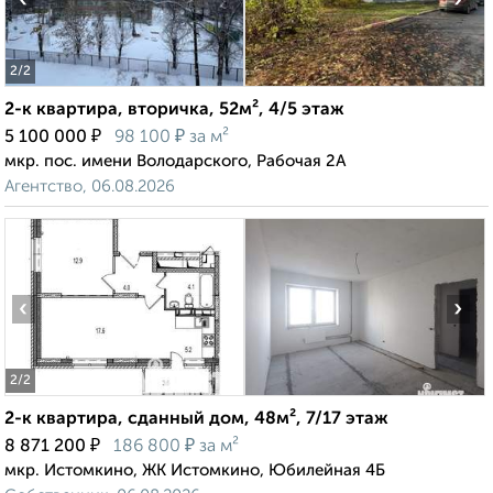
‹
›
2
/2
2-к квартира, вторичка, 52м², 4/5 этаж
₽
₽
5 100 000
98 100
за м²
мкр. пос. имени Володарского, Рабочая 2А
Агентство, 06.08.2026
‹
›
2
/2
2-к квартира, сданный дом, 48м², 7/17 этаж
₽
₽
8 871 200
186 800
за м²
мкр. Истомкино, ЖК Истомкино, Юбилейная 4Б