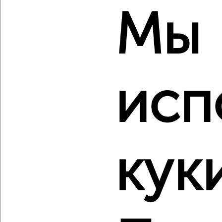
Мы
2
/2
2-к квартира, вторичка, 67м², 3/17 этаж
₽
₽
6 700 000
99 500
за м²
мкр. Истомкино, Шибаевская 1
Агентство, 06.08.2026
исп
‹
›
кук
2
/2
2-к квартира, вторичка, 43м², 7/9 этаж
₽
₽
5 300 000
123 300
за м²
мкр. Заречье, Декабристов 10
Агентство, 06.08.2026