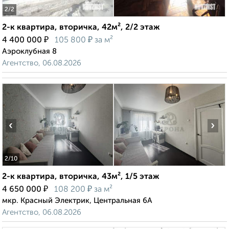
2
/2
2-к квартира, вторичка, 42м², 2/2 этаж
₽
₽
4 400 000
105 800
за м²
Аэроклубная 8
Агентство, 06.08.2026
‹
›
2
/10
2-к квартира, вторичка, 43м², 1/5 этаж
₽
₽
4 650 000
108 200
за м²
мкр. Красный Электрик, Центральная 6А
Агентство, 06.08.2026