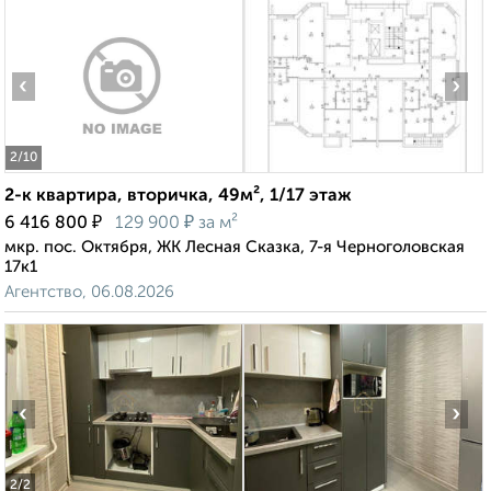
‹
›
2
/10
2-к квартира, вторичка, 49м², 1/17 этаж
₽
₽
6 416 800
129 900
за м²
мкр. пос. Октября, ЖК Лесная Сказка, 7-я Черноголовская
17к1
Агентство, 06.08.2026
‹
›
2
/2