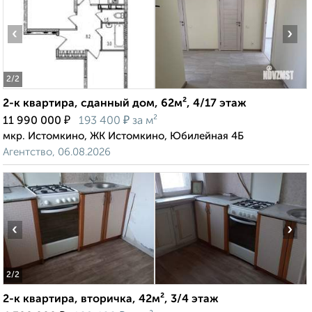
‹
›
2
/2
2-к квартира, сданный дом, 62м², 4/17 этаж
₽
₽
11 990 000
193 400
за м²
мкр. Истомкино, ЖК Истомкино, Юбилейная 4Б
Агентство, 06.08.2026
‹
›
2
/2
2-к квартира, вторичка, 42м², 3/4 этаж