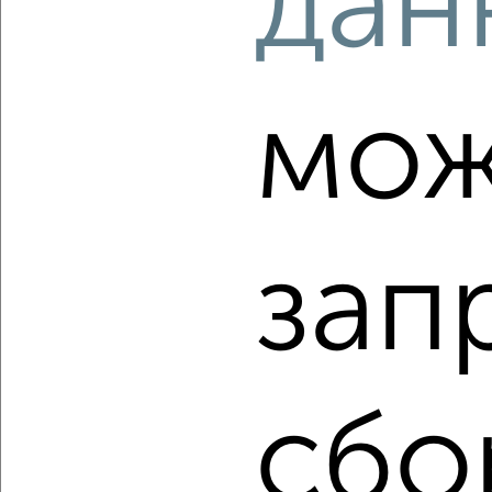
дан
‹
›
мож
2
/2
2-к квартира, вторичка, 52м², 7/17 этаж
₽
₽
8 800 000
169 300
за м²
зап
мкр. Полёт, Дмитрия Михайлова 2
Агентство, 05.08.2026
сбо
‹
›
2
/2