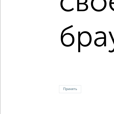
сво
Цена недвижимости: мин. от
3800000
руб. до макс.
11990000
руб.
Средняя цена:
6284966
руб.
бра
Цена за м2: от
118750
руб. до
178955
руб.
Средняя цена за м2:
133722
руб.
Площадь: от
32
м2 до
67
м2
Средняя площадь:
47
м2
↑ НАВЕРХ К МЕНЮ
Однокомнатные
Двухкомнатные
Трехкомнатные
4‑комнатные
Квартиры студии
От застройщика
Без посредников
Вторичное жилье
Принять
В новостройке
В строящемся доме
В новом доме
Контакты
Политика конфиденциальности
Пользовательское соглашение
Ногинск, улица Рабочая 111