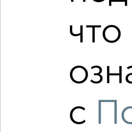
‹
›
что 
2
/1
2-к квартира, вторичка, 44м², 4/5 этаж
₽
₽
4 450 000
101 200
за м²
Климова 45А
озн
Агентство, 06.08.2026
‹
›
с
П
2
/2
2-к квартира, вторичка, 46м², 3/5 этаж
₽
₽
4 700 000
102 200
за м²