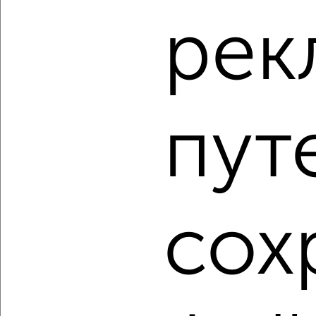
рек
‹
›
2
/2
2-к квартира, вторичка, 50м², 5/9 этаж
пут
₽
₽
7 500 000
149 500
за м²
Комсомольская 20
Собственник, 05.08.2026
1 / 3
2
сох
Как купить двухкомнатную квартиру в Подмосковье,
Ногинске на сайте Ногинск-недвижимость?
Используя удобную форму поиска с множеством
фильтров и сортировкой по параметрам, вы можете
подобрать для покупки двухкомнатную квартиру в