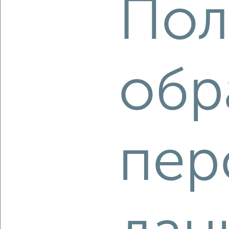
Пол
2
/2
2-к квартира, вторичка, 43м², 1/5 этаж
₽
₽
4 300 000
100 500
за м²
мкр. Истомкино, Юбилейная 7
обр
Агентство, 05.08.2026
‹
›
пер
2
/2
2-к квартира, сданный дом, 62м², 6/17 этаж
₽
₽
11 990 000
193 400
за м²
мкр. Истомкино, ЖК Истомкино, Юбилейная 4Б
Агентство, 05.08.2026