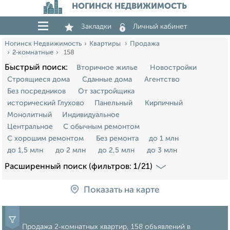
НОГИНСК НЕДВИЖИМОСТЬ
Закладки
Личный кабинет
Ногинск Недвижимость
Квартиры
Продажа
2‑комнатные
158
Быстрый поиск:
Вторичное жилье
Новостройки
Строящиеся дома
Сданные дома
Агентство
Без посредников
От застройщика
исторический Глухово
Панельный
Кирпичный
Монолитный
Индивидуальное
Центральное
С обычным ремонтом
С хорошим ремонтом
Без ремонта
до 1 млн
до 1,5 млн
до 2 млн
до 2,5 млн
до 3 млн
Расширенный поиск (фильтров: 1/21)
Показать на карте
Продажа 2‑комнатных квартир, 158 объявлений в