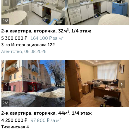
‹
›
2
/2
2-к квартира, вторичка, 32м², 1/4 этаж
₽
₽
5 300 000
164 100
за м²
3-го Интернационала 122
Агентство, 06.08.2026
‹
›
2
/2
2-к квартира, вторичка, 44м², 1/4 этаж
₽
₽
4 250 000
97 800
за м²
Тихвинская 4