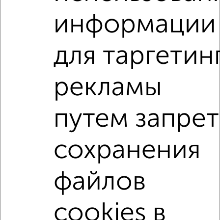
информации
2
/2
2-к квартира, вторичка, 44м², 1/4 этаж
₽
₽
для таргетин
4 250 000
97 800
за м²
Тихвинская 4
Агентство, 06.08.2026
рекламы
2-к квартиры
путем запрет
Поиск по схожим параметрам:
на улице Климова
не первый этаж
сохранения
не последний этаж
в малоэтажном доме
с балконом
с центральным отоплением
файлов
Вторичное жилье
в панельном доме
cookies в
с раздельным санузлом
Цена до 5 000 000 руб.