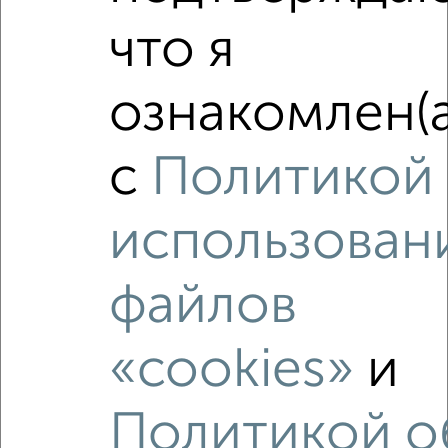
2-к квартира, вторичка, 44м², 4/5 этаж
что я
₽
₽
4 450 000
101 200
за м²
Климова 45А
Агентство, 08.08.2026
ознакомлен(а
с
Политикой
‹
›
использован
2
/2
файлов
2-к квартира, вторичка, 42м², 3/4 этаж
₽
₽
4 300 000
102 400
за м²
исторический Глухово район, Ильича 9А
«cookies»
и
Собственник, 07.08.2026
Политикой о