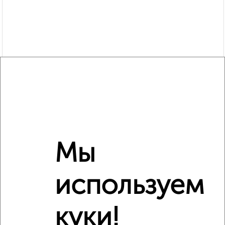
Мы
используем
Рядом, с меньшей ценой
куки!
Недалеко от Климова 41 с ценой ниже