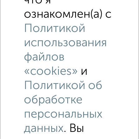
что я
2‑комнатные квартиры недалеко от Тихвинская 4
ознакомлен(а) с
Политикой
использования
файлов
«cookies»
и
Политикой об
обработке
персональных
данных
. Вы
Рядом, с меньшей ценой