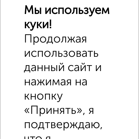
Мы используем
куки!
Сравнение средних цен
2‑комнатные квартиры с похожей площадью ±10%
Продолжая
₽
использовать
5 480 000
данный сайт и
₽
4 200 000
нажимая на
₽
5 450 000
кнопку
Средняя цена район
«Принять», я
Это предложение
Средняя цена по городу
подтверждаю,
Похожие предложения рядом