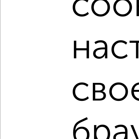
cook
написать сообщение в любом удобном для вас
мессенджере, это безопасно и бесплатно.
Для покупки квартиры доступна ипотека от крупнейших
банков России: СберБанк, ВТБ, Альфа-Банк,
нас
Россельхозбанк, Совкомбанк, Т-Банк, Росбанк, Почта
Банк на сумму от 400 000 до 120 000 000 рублей сроком
до 30 лет.
Сайт работает во многих городах России.
Сколько стоит купить двухкомнатную квартиру в
сво
Подмосковье, Ногинске?
Цена недвижимости: мин. от
3750000
руб. до макс.
8871200
руб.
Средняя цена:
5652660
руб.
Цена за м2: от
117187
руб. до
177424
руб.
бра
Средняя цена за м2:
128469
руб.