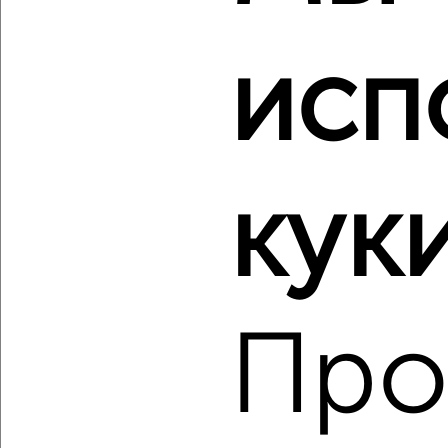
‹
›
исп
2
/2
2-к квартира, вторичка, 48м², 3/5 этаж
₽
₽
7 199 000
150 300
за м²
куки
мкр. Истомкино, 3-го Интернационала 185
Агентство, 07.08.2026
Про
‹
›
2
/2
2-к квартира, вторичка, 41м², 1/4 этаж