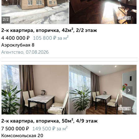
2
/2
2-к квартира, вторичка, 42м², 2/2 этаж
₽
₽
4 400 000
105 800
за м²
Аэроклубная 8
Агентство, 07.08.2026
‹
›
2
/2
2-к квартира, вторичка, 50м², 4/9 этаж
₽
₽
7 500 000
149 500
за м²
Комсомольская 20