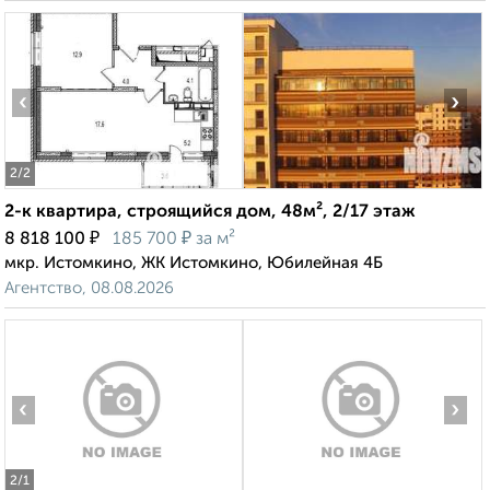
‹
›
2
/2
2-к квартира, строящийся дом, 48м², 2/17 этаж
₽
₽
8 818 100
185 700
за м²
мкр. Истомкино, ЖК Истомкино, Юбилейная 4Б
Агентство, 08.08.2026
‹
›
2
/1