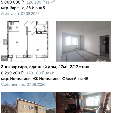
₽
₽
5 800 000
126 100
за м²
мкр. Заречье, 28 Июня 5
Агентство, 07.08.2026
‹
›
2
/2
2-к квартира, сданный дом, 47м², 2/17 этаж
₽
₽
8 299 200
178 100
за м²
мкр. Истомкино, ЖК Истомкино, Юбилейная 4Б
Собственник, 07.08.2026
‹
›