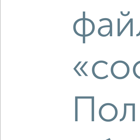
2
/2
фай
2-к квартира, вторичка, 46м², 3/5 этаж
₽
₽
4 700 000
102 200
за м²
Климова 44Б
Агентство, 07.08.2026
«co
‹
›
2
/2
Пол
2-к квартира, сданный дом, 48м², 7/17 этаж
₽
₽
8 871 200
186 800
за м²
мкр. Истомкино, ЖК Истомкино, Юбилейная 4Б
Собственник, 06.08.2026