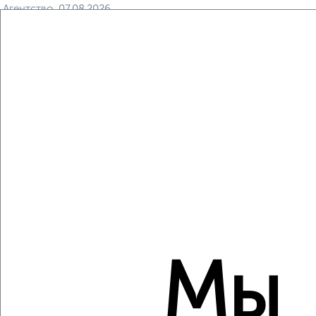
Агентство, 07.08.2026
Виртуальные 3D-туры по музеям и объектам
культуры
‹
›
2
/10
2-к квартира, вторичка, 49м², 1/17 этаж
₽
₽
6 416 800
129 900
за м²
мкр. пос. Октября, ЖК Лесная Сказка, 7-я Черноголовская
Мы
17к1
Агентство, 07.08.2026