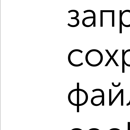
зап
Агентство, 06.08.2026
1 / 2
2
Как купить двухкомнатную квартиру, c площадью до 50
сох
м² в Подмосковье, Ногинске на сайте Ногинск-
недвижимость?
Используя удобную форму поиска с множеством
фильтров и сортировкой по параметрам, вы можете
подобрать для покупки двухкомнатную квартиру, c
площадью до 50 м² в Подмосковье, Ногинске.
фай
Найденные предложения: 108 объявлений, можно
посмотреть в виде списка или на карте, с описанием,
расположением, ценой и другими подробностями.
Подберите подходящую недвижимость из предложений
от собственников, риэлторов, застройщиков и агенств
недвижимости, связаться с ними можно по телефону или