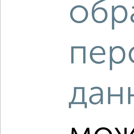
обр
‹
›
пер
2
/2
2-к квартира, сданный дом, 49м², 1/16 этаж
₽
₽
6 522 000
132 100
за м²
ЖК Лесная Сказка, 7-я Черноголовская 17
Собственник, 06.08.2026
дан
‹
›
2
/2