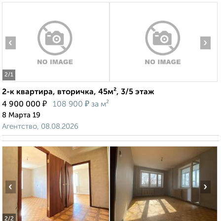
‹
›
2
/1
2-к квартира, вторичка, 45м², 3/5 этаж
₽
₽
4 900 000
108 900
за м²
8 Марта 19
Агентство, 08.08.2026
‹
›
2
/2