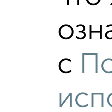
Агентство, 07.08.2026
озн
‹
›
2
/8
с
П
2-к квартира, вторичка, 46м², 3/5 этаж
₽
₽
4 200 000
90 800
за м²
Климова 44Б
Агентство, 07.08.2026
исп
‹
›