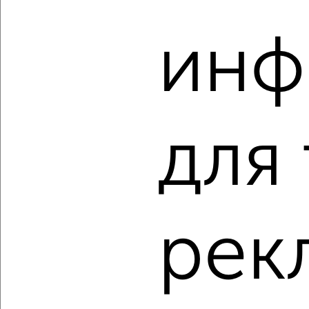
‹
›
инф
2
/2
2-к квартира, вторичка, 46м², 2/3 этаж
₽
₽
4 400 000
94 900
за м²
мкр. пос. Ильича, Ильича 4
Агентство, 06.08.2026
для
‹
›
рек
2
/10
2-к квартира, вторичка, 43м², 1/5 этаж
₽
₽
4 650 000
108 200
за м²
мкр. Красный Электрик, Центральная 6А