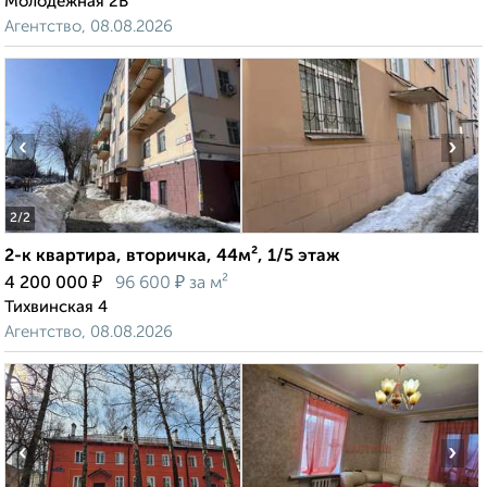
Молодёжная 2В
Агентство, 08.08.2026
‹
›
2
/2
2-к квартира, вторичка, 44м², 1/5 этаж
₽
₽
4 200 000
96 600
за м²
Тихвинская 4
Агентство, 08.08.2026
‹
›