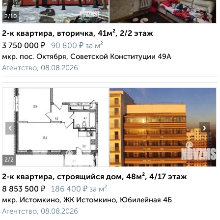
2
/10
2-к квартира, вторичка, 41м², 2/2 этаж
₽
₽
3 750 000
90 800
за м²
мкр. пос. Октября, Советской Конституции 49А
Агентство, 08.08.2026
‹
›
2
/2
2-к квартира, строящийся дом, 48м², 4/17 этаж
₽
₽
8 853 500
186 400
за м²
мкр. Истомкино, ЖК Истомкино, Юбилейная 4Б
Агентство, 08.08.2026