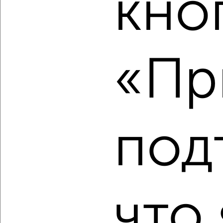
кно
‹
›
2
/2
2-к квартира, вторичка, 43м², 7/9 этаж
«Пр
₽
₽
5 300 000
123 300
за м²
мкр. Заречье, Декабристов 10
Агентство, 07.08.2026
под
‹
›
2
/2
что 
2-к квартира, вторичка, 42м², 2/4 этаж
₽
₽
4 850 000
115 500
за м²
Климова 47