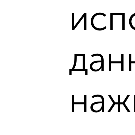
₽
₽
исп
6 100 000
148 100
за м²
мкр. пос. имени Володарского, Климова 41А
Агентство, 07.08.2026
дан
‹
›
2
/2
2-к квартира, вторичка, 44м², 5/5 этаж
наж
₽
₽
4 650 000
105 300
за м²
мкр. Красный Электрик, Центральная 6А
Агентство, 07.08.2026