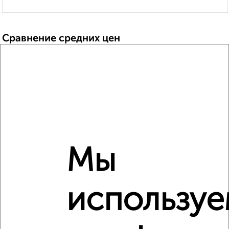
Сравнение средних цен
2‑комнатные квартиры с похожей площадью ±10%
₽
5 630 000
₽
5 800 000
₽
5 610 000
Мы
Средняя цена район
Это предложение
Средняя цена по городу
использу
Похожие предложения рядом
2‑комнатные квартиры недалеко от 28 Июня 5