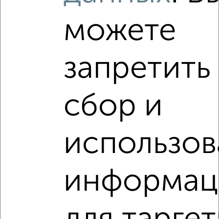
можете
‹
›
запретить
2
/1
2-к квартира, вторичка, 44м², 4/5 этаж
сбор и
₽
₽
4 450 000
101 200
за м²
Климова 45А
Агентство, 06.08.2026
использов
Виртуальные 3D-туры по интересным
местам
информац