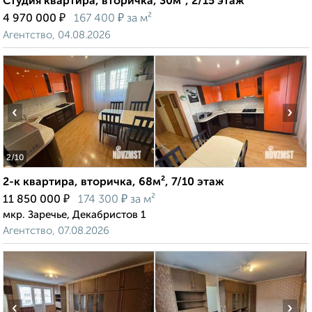
Студия квартира, вторичка, 30м², 2/15 этаж
₽
₽
4 970 000
167 400
за м²
Агентство, 04.08.2026
‹
›
2
/10
2-к квартира, вторичка, 68м², 7/10 этаж
₽
₽
11 850 000
174 300
за м²
мкр. Заречье, Декабристов 1
Агентство, 07.08.2026
‹
›