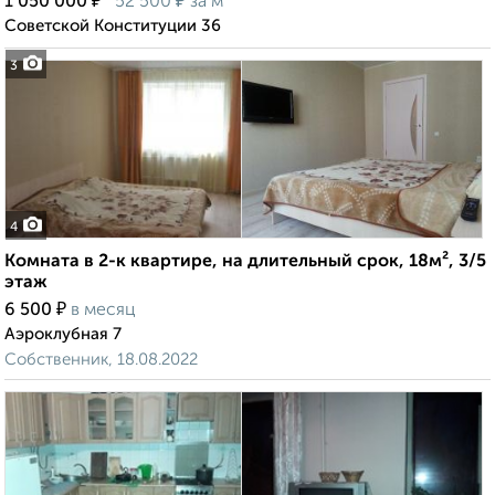
₽
₽
1 050 000
52 500
за м²
Советской Конституции 36
3
4
Комната в 2-к квартире, на длительный срок, 18м², 3/5
этаж
₽
6 500
в месяц
Аэроклубная 7
Собственник, 18.08.2022