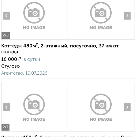
‹
›
2
/8
Коттедж 480м², 2-этажный, посуточно, 37 км от
города
₽
16 000
в сутки
Стулово
Агентство, 10.07.2026
‹
›
2
/7