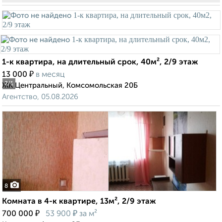
1-к квартира, на длительный срок, 40м², 2/9 этаж
₽
13 000
в месяц
2
/1
ЖК Центральный, Комсомольская 20Б
Агентство, 05.08.2026
8
Комната в 4-к квартире, 13м², 2/9 этаж
₽
₽
700 000
53 900
за м²