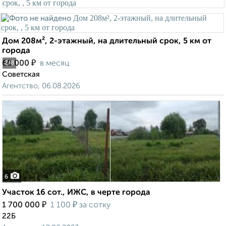
Дом 208м², 2-этажный, на длительный срок, 5 км от
города
₽
60 000
в месяц
2
/8
Советская
Агентство, 06.08.2026
6
Участок 16 сот., ИЖС, в черте города
₽
₽
1 700 000
1 100
за сотку
22Б