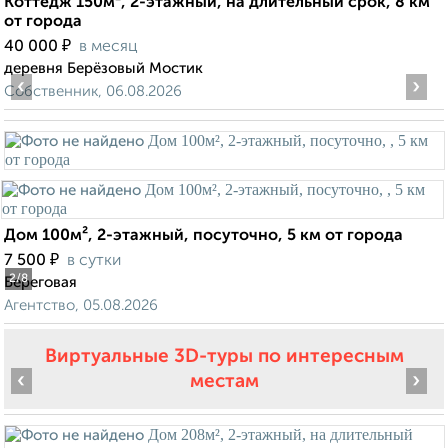
Коттедж 150м², 2-этажный, на длительный срок, 8 км
от города
₽
40 000
в месяц
деревня Берёзовый Мостик
‹
›
Собственник, 06.08.2026
Дом 100м², 2-этажный, посуточно, 5 км от города
₽
7 500
в сутки
2
/8
Береговая
Агентство, 05.08.2026
Виртуальные 3D-туры по интересным
‹
›
местам