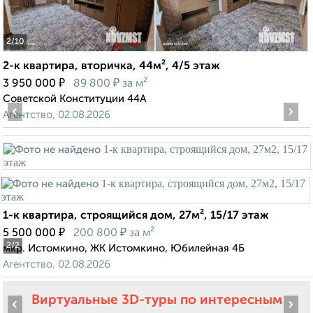
2
/10
2-к квартира, вторичка, 44м², 4/5 этаж
₽
₽
3 950 000
89 800
за м²
Советской Конституции 44А
‹
›
Агентство, 02.08.2026
1-к квартира, строящийся дом, 27м², 15/17 этаж
₽
₽
5 500 000
200 800
за м²
2
/2
мкр. Истомкино, ЖК Истомкино, Юбилейная 4Б
Агентство, 02.08.2026
Виртуальные 3D-туры по интересным
‹
›