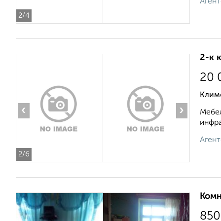
Агент
2
/4
2-к 
20 
Клим
‹
›
Мебел
инфра
Агент
2
/6
Комн
850