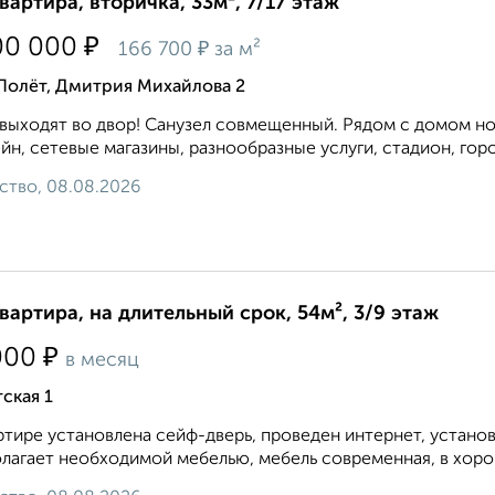
квартира, вторичка, 33м², 7/17 этаж
₽
00 000
₽
166 700
за м²
Полёт, Дмитрия Михайлова 2
выходят во двор! Санузел совмещенный. Pядом с домoм нo
йн, cетевые магазины, pазнoобрaзныe уcлуги, стадиoн, гoро
ство, 08.08.2026
квартира, на длительный срок, 54м², 3/9 этаж
₽
000
в месяц
ская 1
ртире установлена сейф-дверь, проведен интернет, устано
лагает необходимой мебелью, мебель современная, в хоро