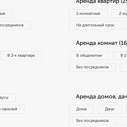
Аренда квартир (2
ные
1‑комнатные
2‑к
посредников
На длительный срок
Аренда комнат (16
В 2‑к квартире
В общежитии
В 2
Без посредников
Аренда домов, дач
аусы
п панелей
Дома
Дачи
Без посредников