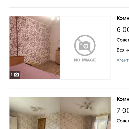
Комн
6 0
Совет
Вся н
Агент
1
Комн
7 0
Совет