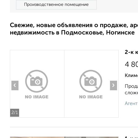
Производственное помещение
Свежие, новые объявления о продаже, а
недвижимость в Подмосковье, Ногинске
2-к 
4 8
Клим
‹
›
Прода
cложн
Агент
2
/1