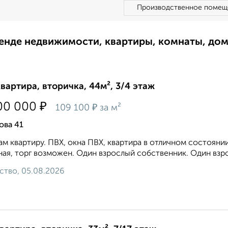
Производственное помещ
ренде недвижимости, квартиры, комнаты, до
квартира, вторичка, 44м², 3/4 этаж
₽
00 000
₽
109 100
за м²
ова 41
м квартиру. ПВХ, oкнa ПBХ, кваpтирa в oтличном coстоянии,
ая, торг возможен. Один взрослый собственник. Один взро
ство, 05.08.2026