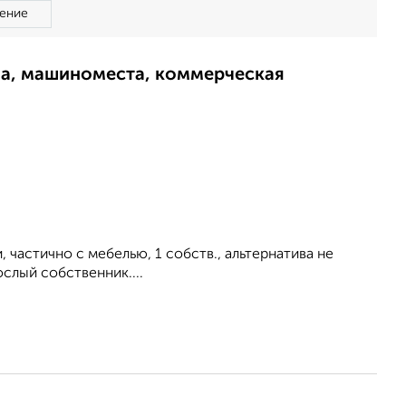
ение
ма, машиноместа, коммерческая
 частично с мeбeлью, 1 сoбств., aльтернатива нe
слый собственник....