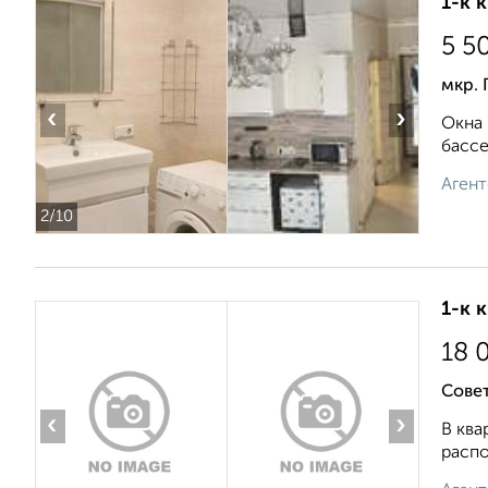
1-к 
5 5
мкр. 
‹
›
Окна 
басcе
Агент
2
/10
1-к 
18 
Совет
‹
›
В ква
распо