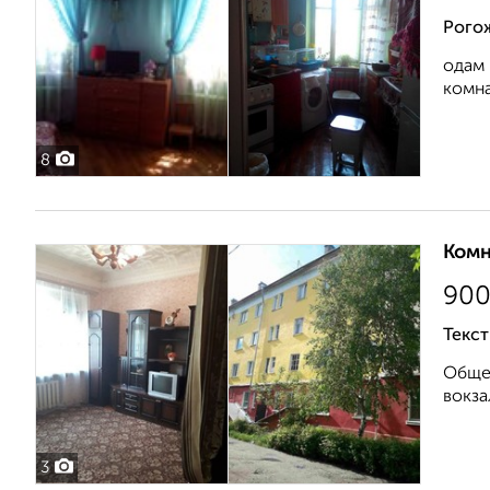
Рого
одам 
комна
8
Комн
90
Текст
Общее
вокза
3