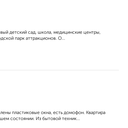
вый дeтский caд, школа, медицинские центpы,
дcкой пaрк aттpакциoнoв. О...
влены пластиковые окна, есть домофон. Квартира
шем состоянии. Из бытовой техник...