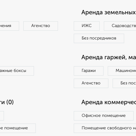
Аренда земельных 
чения
Агенство
ИЖС
Садоводст
Без посредников
Аренда гаржей, м
ражные боксы
Гаражи
Машиноме
Агенство
Без по
и (0)
Аренда коммерчес
Офисное помещение
ое помещение
Помещение свободного н