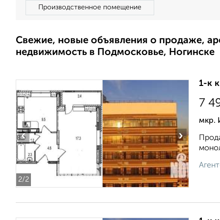
Производственное помещение
Свежие, новые объявления о продаже, а
недвижимость в Подмосковье, Ногинске
1-к 
7 4
мкр.
‹
›
Прода
монол
Агент
2
/2