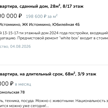
квартира, сданный дом, 28м², 8/17 этаж
₽
00 000
₽
198 600
за м²
 Истомкино, ЖК Истомкино, Юбилейная 4Б
 13-15-17-ти этажный дом 2024 года постройки, входящий 
уатацию. Предчистовой ремонт "white box" входит в стоимо
ство, 04.08.2026
квартира, на длительный срок, 68м², 3/9 этаж
₽
000
в месяц
омольская 78
ь, техника, посуда. Можно с животными. Национальность 
ится можно уже сегодня!...