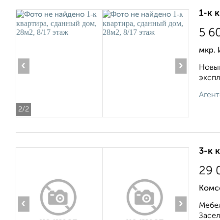
1-к 
5 6
мкр.
‹
›
Новый
экспл
Агент
2
/2
3-к 
29 
Комс
‹
›
Мебел
Засел