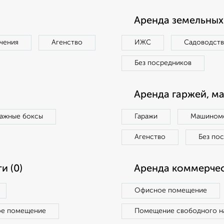
Аренда земельных 
чения
Агенство
ИЖС
Садоводст
Без посредников
Аренда гаржей, м
ражные боксы
Гаражи
Машиноме
Агенство
Без по
и (0)
Аренда коммерчес
Офисное помещение
ое помещение
Помещение свободного н