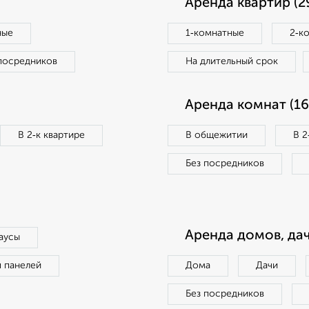
Аренда квартир (2
ные
1‑комнатные
2‑к
посредников
На длительный срок
Аренда комнат (16
В 2‑к квартире
В общежитии
В 2
Без посредников
Аренда домов, дач
аусы
п панелей
Дома
Дачи
Без посредников