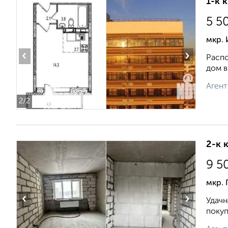
1-к 
5 5
мкр.
‹
›
Распо
дом в
Агент
2
/2
2-к 
9 5
мкр. 
‹
›
Удачн
покуп