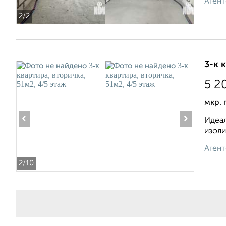
Агент
2
/2
3-к 
5 2
мкр. 
‹
›
Идеал
изоли
Агент
2
/10