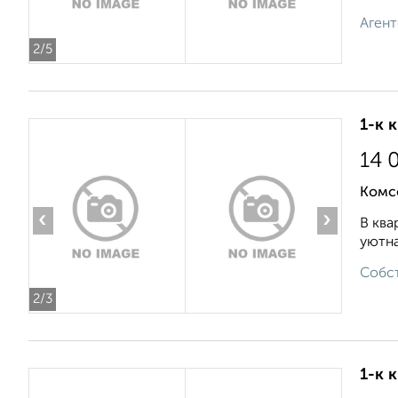
Агент
2
/5
1-к 
14 
Комс
‹
›
В ква
уютна
Собст
2
/3
1-к 