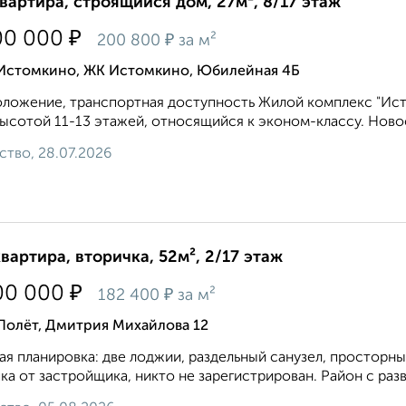
квартира, строящийся дом, 27м², 8/17 этаж
₽
00 000
₽
200 800
за м²
 Истомкино, ЖК Истомкино, Юбилейная 4Б
ложение, транспортная доступность Жилой комплекс "Ис
ысотой 11-13 этажей, относящийся к эконом-классу. Новос
ство, 28.07.2026
квартира, вторичка, 52м², 2/17 этаж
₽
00 000
₽
182 400
за м²
Полёт, Дмитрия Михайлова 12
ая планировка: две лоджии, раздельный санузел, просторны
ка от застройщика, никто не зарегистрирован. Район с разв