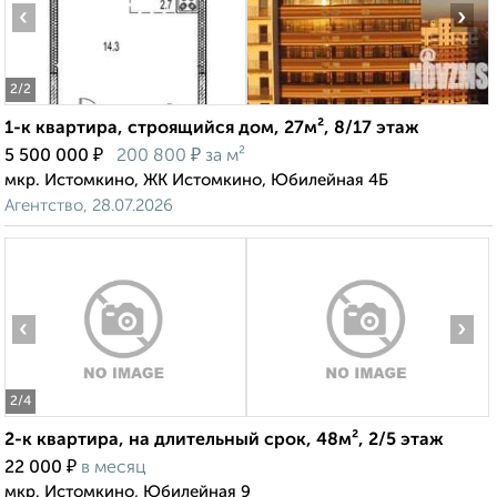
‹
›
2
/2
1-к квартира, строящийся дом, 27м², 8/17 этаж
₽
₽
5 500 000
200 800
за м²
мкр. Истомкино, ЖК Истомкино, Юбилейная 4Б
Агентство, 28.07.2026
‹
›
2
/4
2-к квартира, на длительный срок, 48м², 2/5 этаж
₽
22 000
в месяц
мкр. Истомкино, Юбилейная 9