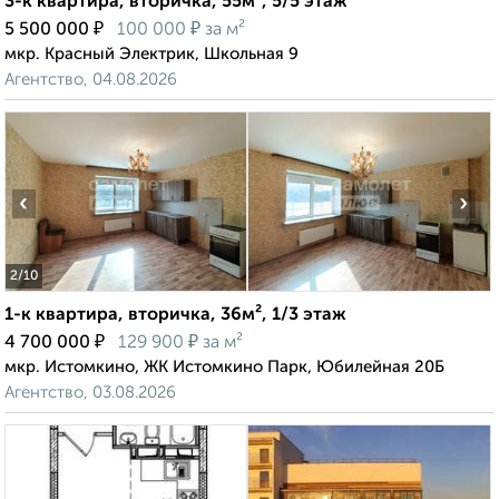
3-к квартира, вторичка, 55м², 5/5 этаж
₽
₽
5 500 000
100 000
за м²
мкр. Красный Электрик, Школьная 9
Агентство, 04.08.2026
‹
›
2
/10
1-к квартира, вторичка, 36м², 1/3 этаж
₽
₽
4 700 000
129 900
за м²
мкр. Истомкино, ЖК Истомкино Парк, Юбилейная 20Б
Агентство, 03.08.2026