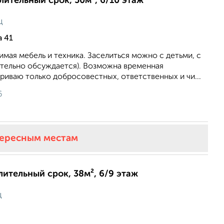
длительный срок, 50м², 6/10 этаж
ц
 41
мая мебель и техника. Заселиться можно с детьми, с
тельно обсуждается). Возможна временная
риваю только добросовестных, ответственных и чи...
6
тересным местам
длительный срок, 38м², 6/9 этаж
ц