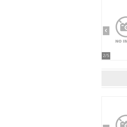
‹
2
/5