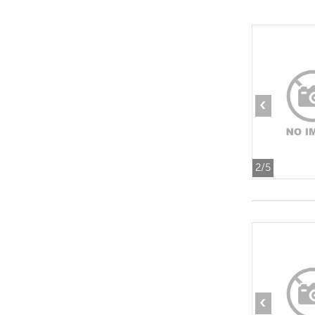
‹
2
/5
‹