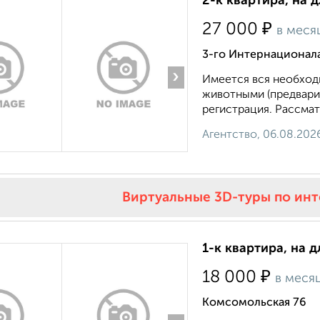
2-к квартира, на 
₽
27 000
в меся
3-го Интернационала
›
Имеется вся необходи
животными (предвари
регистрация. Рассмат
Агентство, 06.08.202
Виртуальные 3D-туры по ин
1-к квартира, на 
₽
18 000
в меся
Комсомольская 76