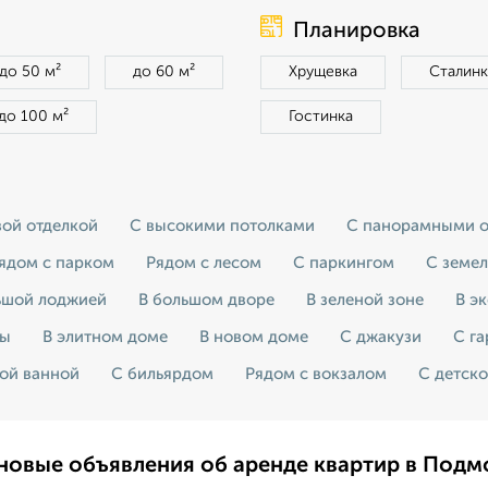
Планировка
до 50 м²
до 60 м²
Хрущевка
Сталинк
до 100 м²
Гостинка
вой отделкой
С высокими потолками
С панорамными 
ядом с парком
Рядом с лесом
С паркингом
С земе
ьшой лоджией
В большом дворе
В зеленой зоне
В э
ры
В элитном доме
В новом доме
С джакузи
С г
ой ванной
С бильярдом
Рядом с вокзалом
С детск
новые объявления об аренде квартир в Подм