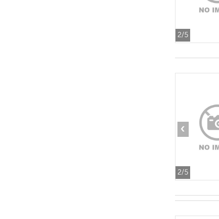
2
/5
‹
2
/5