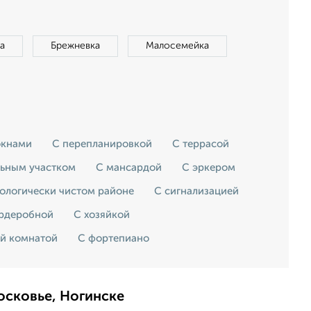
а
Брежневка
Малосемейка
окнами
С перепланировкой
С террасой
льным участком
С мансардой
С эркером
кологически чистом районе
С сигнализацией
ардеробной
С хозяйкой
ой комнатой
С фортепиано
осковье, Ногинске