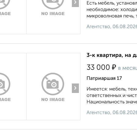
›
Есть мебель, установ
необходимое: холодил
микроволновая печь, 
Агентство, 06.08.202
3-к квартира, на 
₽
33 000
в меся
Патриаршая 17
›
Имеется: мебель, тех
ответственных и чис
Национальность значе
Агентство, 06.08.202