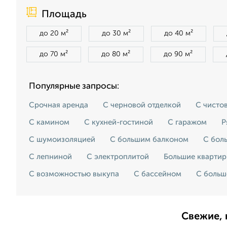
Площадь
до 20 м²
до 30 м²
до 40 м²
до 70 м²
до 80 м²
до 90 м²
Популярные запросы:
Срочная аренда
С черновой отделкой
С чисто
С камином
С кухней-гостиной
С гаражом
Р
С шумоизоляцией
С большим балконом
С бол
С лепниной
С электроплитой
Большие кварти
С возможностью выкупа
С бассейном
С больш
Свежие, 