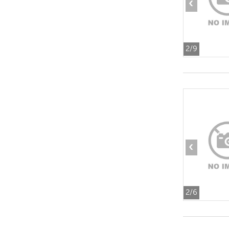
‹
2
/9
‹
2
/6