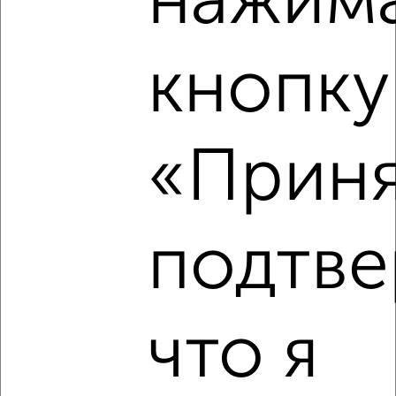
нажима
кнопку
‹
›
2
/4
«Приня
1-к квартира, на длительный срок, 32м², 4/9 этаж
₽
15 000
в месяц
3-го Интернационала 57
Собственник, 03.08.2026
подтве
что я
‹
›
2
/3