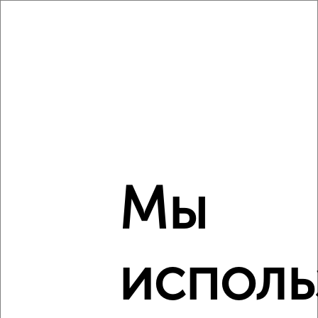
Собственник, 05.08.2026
‹
›
2
/5
1-к квартира, на длительный срок, 35м², 2/5 этаж
₽
18 000
в месяц
Мы
Климова 46
Собственник, 05.08.2026
исполь
‹
›