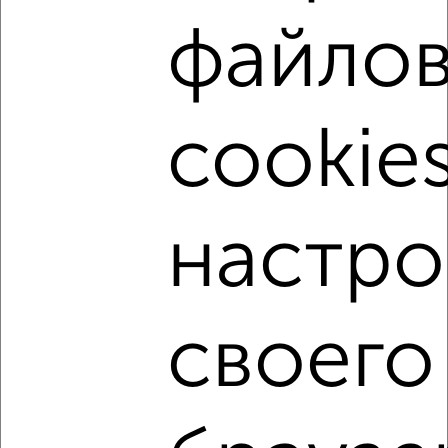
1-к квартира, на длительный срок, 35м², 3/5 этаж
файло
₽
18 000
в месяц
мкр. Заречье, Белякова 29
Собственник, 26.07.2026
cookies
‹
›
настро
2
/5
1-к квартира, на длительный срок, 35м², 3/5 этаж
₽
18 000
в месяц
своего
мкр. МОГЭС, Инициативная 5
Собственник, 22.07.2026
1 / 1