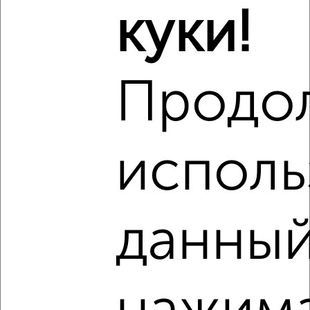
куки!
2
/3
1-к квартира, на длительный срок, 32м², 5/9 этаж
₽
13 000
в месяц
мкр. Заречье, Декабристов 8
Продо
Собственник, 04.08.2026
исполь
‹
›
2
/5
данный
1-к квартира, на длительный срок, 34м², 3/9 этаж
₽
13 500
в месяц
Комсомольская 78
Собственник, 04.08.2026