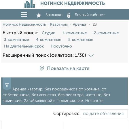
НОГИНСК НЕДВИЖИМОСТЬ
Закладки
Личный кабинет
Ногинск Недвижимость
Квартиры
Аренда
23
Быстрый поиск:
Студии
1‑комнатные
2‑комнатные
3‑комнатные
4‑комнатные
5‑комнатные
На длительный срок
Посуточно
Расширенный поиск (фильтров: 1/30)
Показать на карте
Аренда квартир, без посредников от хозяина, от
собственника, без агенства, без риелтора, частные, без
комиссии, 23 объявлений в Подмосковье, Ногинске
Сортировка: