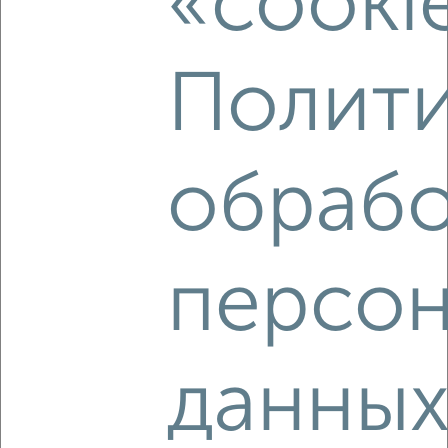
«cooki
Собственник, 02.08.2026
Полити
‹
›
обрабо
2
/4
1-к квартира, на длительный срок, 35м², 4/9 этаж
₽
17 000
в месяц
персон
мкр. Заречье, 28 Июня 9
Собственник, 02.08.2026
данны
‹
›