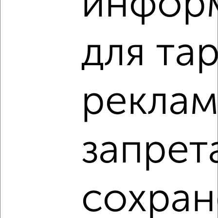
инфор
‹
›
для та
2
/6
1-к квартира, на длительный срок, 35м², 2/5 этаж
реклам
₽
21 000
в месяц
Патриаршая 17
Собственник, 31.07.2026
запрет
‹
›
сохран
2
/6