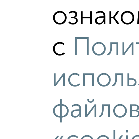
ознако
1-к квартира, на длительный срок, 35м², 2/5 этаж
₽
14 000
в месяц
мкр. Доможирово, 2-й Кардолентный проезд 9
Собственник, 03.08.2026
с
Поли
Виртуальные 3D-туры по музеям и объектам
культуры
исполь
‹
›
файло
2
/3
1-к квартира, на длительный срок, 35м², 5/15 этаж
₽
14 000
в месяц
Леснова 3к2