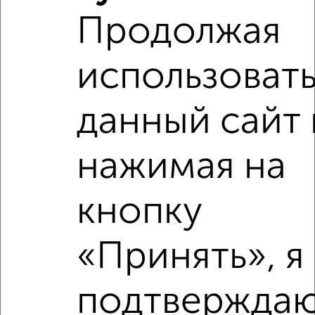
‹
›
Продолжая
2
/4
использоват
1-к квартира, на длительный срок, 36м², 2/9 этаж
₽
10 000
в месяц
Трудовая 6
данный сайт 
Агентство, 09.08.2026
нажимая на
‹
›
кнопку
«Принять», я
2
/7
1-к квартира, на длительный срок, 32м², 2/5 этаж
₽
12 000
в месяц
подтверждаю
Советская 87