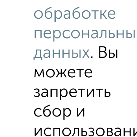
2
/3
обработке
1-к квартира, на длительный срок, 35м², 2/5 этаж
₽
10 000
в месяц
персональны
Трудовая 6
Собственник, 09.08.2026
данных
. Вы
Виртуальные 3D-туры по интересным
местам
можете
запретить
‹
›
сбор и
2
/3
использован
1-к квартира, на длительный срок, 36м², 4/9 этаж