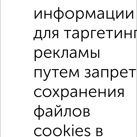
₽
10 000
в месяц
информации
Трудовая 6
Агентство, 09.08.2026
для таргетин
1-к квартиры
Поиск по схожим параметрам:
рекламы
на улице 3-го Интернационала
без посредников
путем запрет
С холодильником
С мебелью
Со стиральной машиной
С бытовой техникой
сохранения
С телевизором
С телефоном
С интернетом
Можно с ребенком
Можно с животными
файлов
с хорошим ремонтом
не первый этаж
не последний этаж
с балконом
cookies в
с центральным отоплением
Цена до 15 000 в мес.