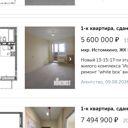
1-к квартира, сда
₽
5 600 000
1
мкр. Истомкино, ЖК
›
Новый 13-15-17-ти эт
жилого комплекса "И
ремонт "white box" вх
Агентство, 09.08.202
1-к квартира, сда
₽
7 494 900
2