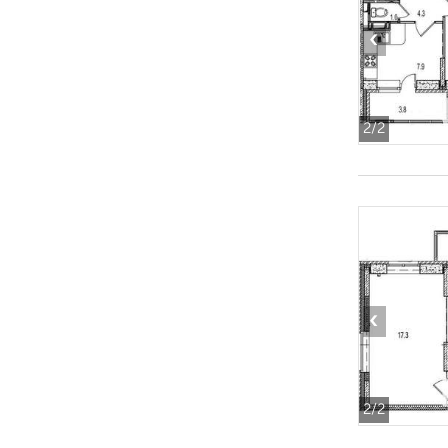
‹
2
/2
‹
2
/2