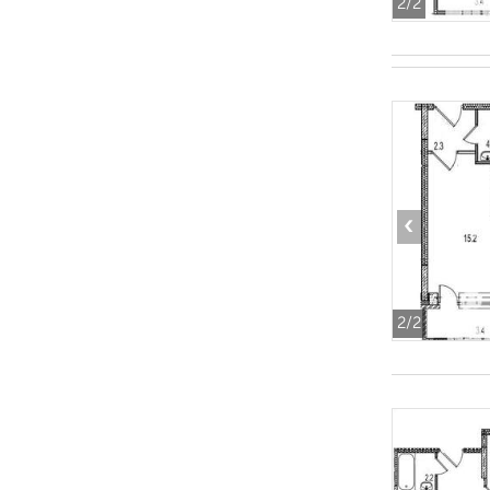
2
/2
‹
2
/2