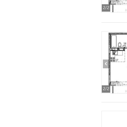
2
/2
‹
2
/2