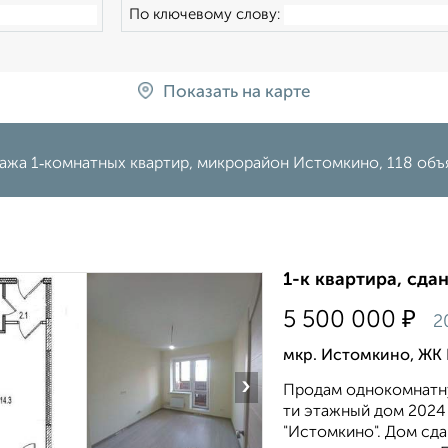
По ключевому слову:
Показать на карте
ажа 1‑комнатных квартир, микрорайон Истомкино, 118 объ
1-к квартира, сда
₽
5 500 000
2
мкр. Истомкино, ЖК
›
Продам однокомнатну
ти этажный дом 2024
"Истомкино". Дом сда