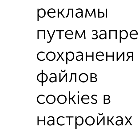
рекламы
1-к квартиры
Поиск по схожим параметрам:
путем запр
микрорайон Истомкино
жилой комплекс Истомкино
на улице Юбилейная
с хорошим ремонтом
сохранения
не первый этаж
не последний этаж
с балконом
файлов
с центральным отоплением
в сданных домах
в новостройках
в монолитном доме
cookies в
с раздельным санузлом
площадью до 40 м²
На материнский капитал
В ипотеку
настройках
В ипотеку с материнским капиталом
↑ НАВЕРХ К МЕНЮ