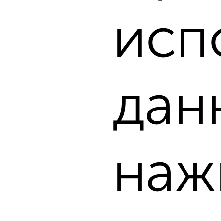
2 950 000
95 500
за м²
Чапаева 21
исп
Агентство, 06.08.2026
‹
›
дан
2
/2
1-к квартира, вторичка, 47м², 1/17 этаж
₽
₽
6 120 400
130 000
за м²
мкр. пос. Октября, ЖК Лесная Сказка, 7-я Черноголовская
наж
17к1
Агентство, 06.08.2026