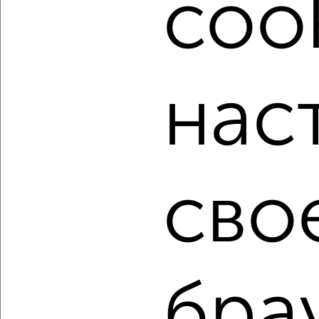
cook
недвижимости, связаться с ними можно по телефону или
написать сообщение в любом удобном для вас
мессенджере, это безопасно и бесплатно.
Для покупки квартиры доступна ипотека от крупнейших
банков России: СберБанк, ВТБ, Альфа-Банк,
нас
Россельхозбанк, Совкомбанк, Т-Банк, Росбанк, Почта
Банк на сумму от 400 000 до 120 000 000 рублей сроком
до 30 лет.
Сайт работает во многих городах России.
Сколько стоит купить однокомнатную квартиру в
сво
Подмосковье, Ногинске?
Цена недвижимости: мин. от
2750000
руб. до макс.
8500000
руб.
Средняя цена:
5759273
руб.
Цена за м2: от
101851
руб. до
180851
руб.
бра
Средняя цена за м2:
164550
руб.