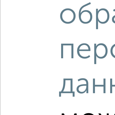
обр
‹
›
пер
2
/2
1-к квартира, строящийся дом, 37м², 5/17 этаж
₽
₽
7 511 600
203 600
за м²
мкр. Истомкино, ЖК Истомкино, Юбилейная 4Б
Агентство, 06.08.2026
дан
‹
›
2
/2