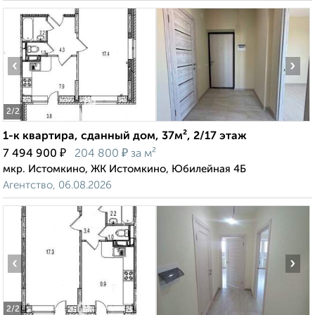
‹
›
2
/2
1-к квартира, сданный дом, 37м², 2/17 этаж
₽
₽
7 494 900
204 800
за м²
мкр. Истомкино, ЖК Истомкино, Юбилейная 4Б
Агентство, 06.08.2026
‹
›
2
/2