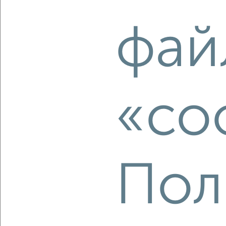
2
/2
фай
1-к квартира, строящийся дом, 28м², 10/17 этаж
₽
₽
5 600 000
198 600
за м²
мкр. Истомкино, ЖК Истомкино, Юбилейная 4Б
Агентство, 06.08.2026
«co
‹
›
2
/10
Пол
1-к квартира, вторичка, 34м², 8/14 этаж
₽
₽
5 300 000
155 000
за м²
мкр. Истомкино, Бабушкина 3
Агентство, 06.08.2026