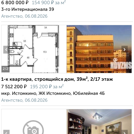
₽
₽
6 800 000
154 900
за м²
3-го Интернационала 39
Агентство, 06.08.2026
‹
›
2
/2
1-к квартира, строящийся дом, 39м², 2/17 этаж
₽
₽
7 512 200
195 200
за м²
мкр. Истомкино, ЖК Истомкино, Юбилейная 4Б
Агентство, 06.08.2026
‹
›