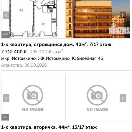
‹
›
2
/2
1-к квартира, строящийся дом, 40м², 7/17 этаж
₽
₽
7 712 400
195 300
за м²
мкр. Истомкино, ЖК Истомкино, Юбилейная 4Б
Агентство, 06.08.2026
‹
›
2
/1
1-к квартира, вторичка, 44м², 13/17 этаж