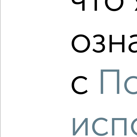
что 
мкр. Полёт, Дмитрия Михайлова 8
Агентство, 06.08.2026
озн
‹
›
2
/10
с
П
1-к квартира, вторичка, 40м², 6/15 этаж
₽
₽
8 500 000
215 200
за м²
мкр. Полёт, Дмитрия Михайлова 10
Агентство, 06.08.2026
исп
‹
›