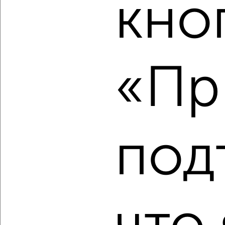
кно
‹
›
2
/10
1-к квартира, вторичка, 44м², 1/17 этаж
₽
₽
«Пр
5 739 500
130 200
за м²
мкр. пос. Октября, ЖК Лесная Сказка, 7-я Черноголовская
17к1
Агентство, 06.08.2026
под
‹
›
2
/2
1-к квартира, вторичка, 47м², 5/15 этаж
₽
₽
7 100 000
150 200
за м²