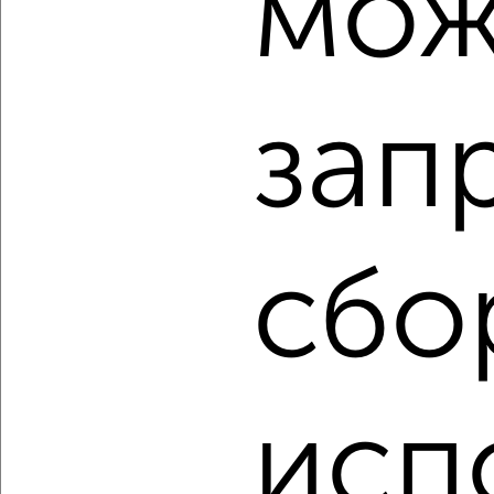
мож
1-к квартира, вторичка, 45м², 11/14 этаж
₽
₽
6 500 000
144 500
за м²
мкр. Заречье, Белякова 2к1
Собственник, 06.08.2026
зап
‹
›
сбо
2
/10
1-к квартира, вторичка, 41м², 11/17 этаж
₽
₽
6 990 000
170 500
за м²
Юбилейная 2
Агентство, 06.08.2026
исп