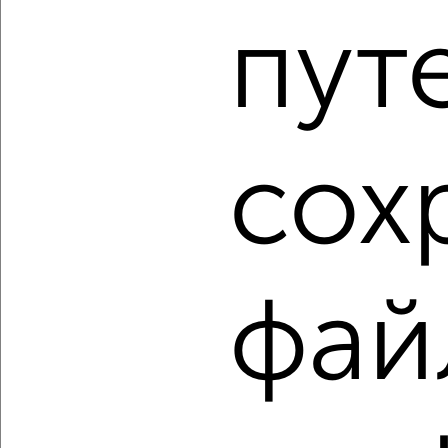
мкр. Полёт, Дмитрия Михайлова 10
пут
Агентство, 06.08.2026
1 / 4
2
Как купить однокомнатную квартиру, с балконом,
сох
лоджией в Подмосковье, Ногинске на сайте Ногинск-
недвижимость?
Используя удобную форму поиска с множеством
фильтров и сортировкой по параметрам, вы можете
подобрать для покупки однокомнатную квартиру, с
балконом, лоджией в Подмосковье, Ногинске.
фай
Найденные предложения: 216 объявлений, можно
посмотреть в виде списка или на карте, с описанием,
расположением, ценой и другими подробностями.
Подберите подходящую недвижимость из предложений
от собственников, риэлторов, застройщиков и агенств