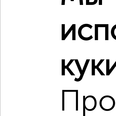
‹
›
исп
2
/2
1-к квартира, сданный дом, 44м², 1/16 этаж
₽
₽
5 833 000
132 300
за м²
мкр. пос. Октября, ЖК Лесная Сказка, 7-я Черноголовская
17к1
куки
Собственник, 06.08.2026
‹
›
Про
2
/2
1-к квартира, вторичка, 31м², 3/5 этаж
₽
₽