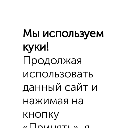
Мы используем
куки!
Сравнение средних цен
1‑комнатные квартиры с похожей площадью ±10%
Продолжая
₽
6 940 000
использовать
данный сайт и
₽
5 180 000
нажимая на
₽
6 940 000
кнопку
Средняя цена район
Это предложение