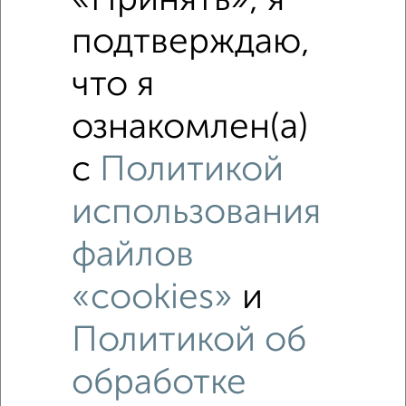
«Принять», я
Средняя цена по городу
подтверждаю,
Похожие предложения рядом
что я
1‑комнатные квартиры недалеко от Аэроклубная 17к1
ознакомлен(а)
с
Политикой
использования
файлов
«cookies»
и
Политикой об
обработке