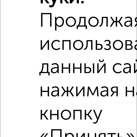
₽
8 853 500
Продолжа
₽
6 250 000
использов
Средняя цена район
Это предложение
Средняя цена по городу
данный са
Похожие предложения рядом
2‑комнатные квартиры недалеко от Юбилейная 4Б
нажимая н
кнопку