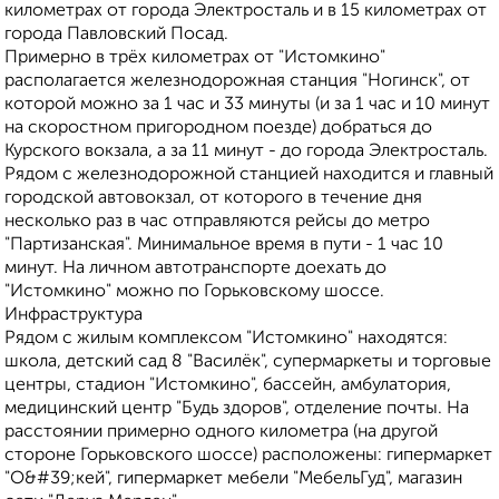
километрах от города Электросталь и в 15 километрах от
города Павловский Посад.
Примерно в трёх километрах от "Истомкино"
располагается железнодорожная станция "Ногинск", от
которой можно за 1 час и 33 минуты (и за 1 час и 10 минут
на скоростном пригородном поезде) добраться до
Курского вокзала, а за 11 минут - до города Электросталь.
Рядом с железнодорожной станцией находится и главный
городской автовокзал, от которого в течение дня
несколько раз в час отправляются рейсы до метро
"Партизанская". Минимальное время в пути - 1 час 10
минут. На личном автотранспорте доехать до
"Истомкино" можно по Горьковскому шоссе.
Инфраструктура
Рядом с жилым комплексом "Истомкино" находятся:
школа, детский сад 8 "Василёк", супермаркеты и торговые
центры, стадион "Истомкино", бассейн, амбулатория,
медицинский центр "Будь здоров", отделение почты. На
расстоянии примерно одного километра (на другой
стороне Горьковского шоссе) расположены: гипермаркет
"О&#39;кей", гипермаркет мебели "МебельГуд", магазин