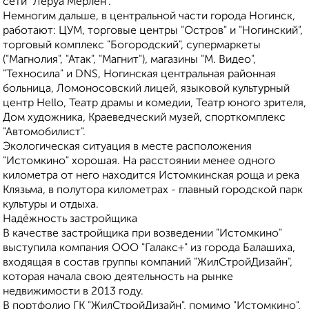
сети "Леруа Мерлен".
Немногим дальше, в центральной части города Ногинск,
работают: ЦУМ, торговые центры "Остров" и "Ногинский",
торговый комплекс "Богородский", супермаркеты
("Магнолия", "Атак", "Магнит"), магазины "М. Видео",
"Техносила" и DNS, Ногинская центральная районная
больница, Ломоносовский лицей, языковой культурный
центр Hello, Театр драмы и комедии, Театр юного зрителя,
Дом художника, Краеведческий музей, спорткомплекс
"Автомобилист".
Экологическая ситуация в месте расположения
"Истомкино" хорошая. На расстоянии менее одного
километра от него находится Истомкинская роща и река
Клязьма, в полутора километрах - главный городской парк
культуры и отдыха.
Надёжность застройщика
В качестве застройщика при возведении "Истомкино"
выступила компания ООО "Галакс+" из города Балашиха,
входящая в состав группы компаний "ЖилСтройДизайн",
которая начала свою деятельность на рынке
недвижимости в 2013 году.
В портфолио ГК "ЖилСтройДизайн", помимо "Истомкино",