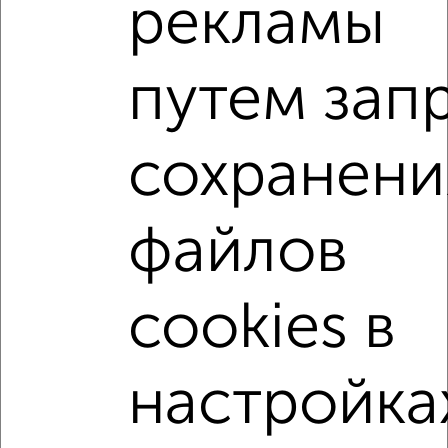
2-к квартира, вторичка, 48м², 3/5 этаж
рекламы
₽
₽
7 199 000
150 300
за м²
мкр. Истомкино, 3-го Интернационала 185
Агентство, 30.07.2026
путем зап
2-к квартиры
сохранени
Поиск по схожим параметрам:
микрорайон Истомкино
жилой комплекс Истомкино
файлов
на улице Юбилейная
не первый этаж
не последний этаж
с балконом
cookies в
с центральным отоплением
в строящихся домах
в новостройках
в монолитном доме
настройка
с раздельным санузлом
площадью до 50 м²
Рядом с парком