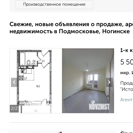
Производственное помещение
Свежие, новые объявления о продаже, а
недвижимость в Подмосковье, Ногинске
1-к 
5 5
мкр.
‹
›
Прода
"Исто
Агент
2
/2