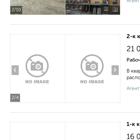
Агент
2
/10
2-к 
21 
Рабоч
‹
›
В ква
распо
Агент
2
/4
1-к 
16 