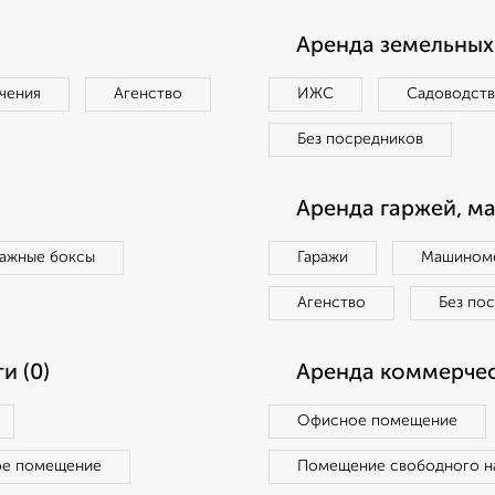
Аренда земельных 
чения
Агенство
ИЖС
Садоводст
Без посредников
Аренда гаржей, м
ражные боксы
Гаражи
Машиноме
Агенство
Без по
и (0)
Аренда коммерчес
Офисное помещение
ое помещение
Помещение свободного н