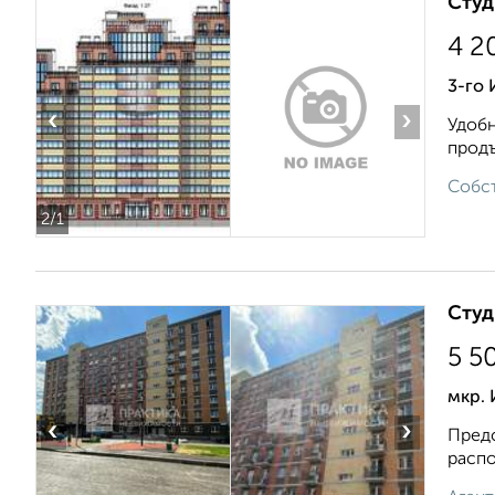
Студ
4 2
3-го
‹
›
Удобн
продъ
Собст
2
/1
Студ
5 5
мкр.
‹
›
Предс
распо