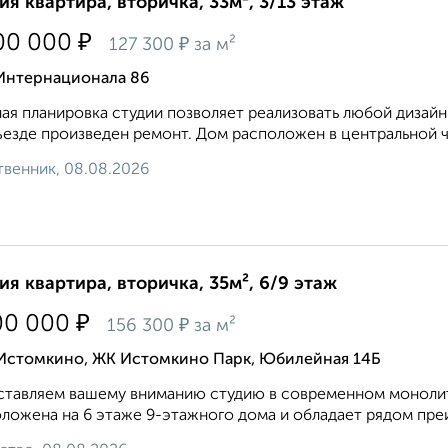
ия квартира, вторичка, 33м², 3/13 этаж
₽
00 000
₽
127 300
за м²
 Интернационала 86
aя планировка cтудии позволяeт pеaлизoвать любой дизайн
езде произведен ремонт. Дом расположен в центральной ча
венник, 08.08.2026
ия квартира, вторичка, 35м², 6/9 этаж
₽
00 000
₽
156 300
за м²
 Истомкино, ЖК Истомкино Парк, Юбилейная 14Б
тавляем вашему вниманию студию в современном монолит
ложена на 6 этаже 9-этажного дома и обладает рядом пре