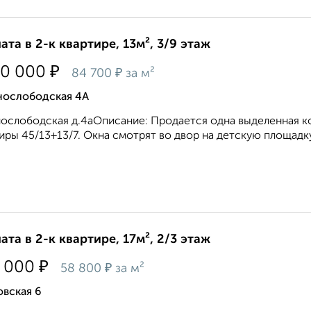
ата в 2-к квартире, 13м², 3/9 этаж
₽
00 000
₽
84 700
за м²
нослободская 4А
ослободская д.4аОписание: Продается одна выделенная комна
иры 45/13+13/7. Окна смотрят во двор на детскую площадку.
ата в 2-к квартире, 17м², 2/3 этаж
₽
 000
₽
58 800
за м²
вская 6