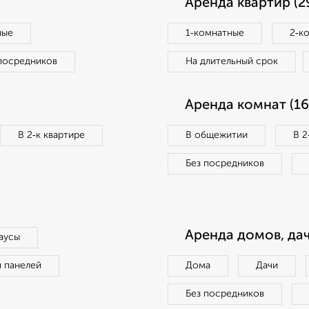
Аренда квартир (2
ные
1‑комнатные
2‑к
посредников
На длительный срок
Аренда комнат (16
В 2‑к квартире
В общежитии
В 2
Без посредников
Аренда домов, дач
аусы
п панелей
Дома
Дачи
Без посредников