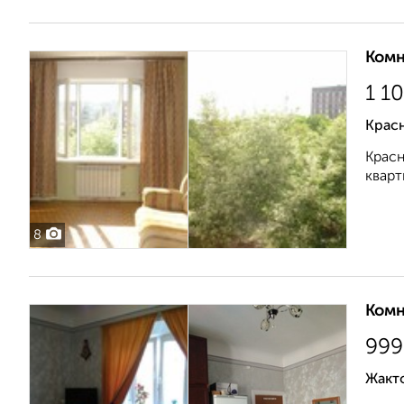
Комн
1 1
Крас
Красн
кварт
8
Комн
999
Жакто