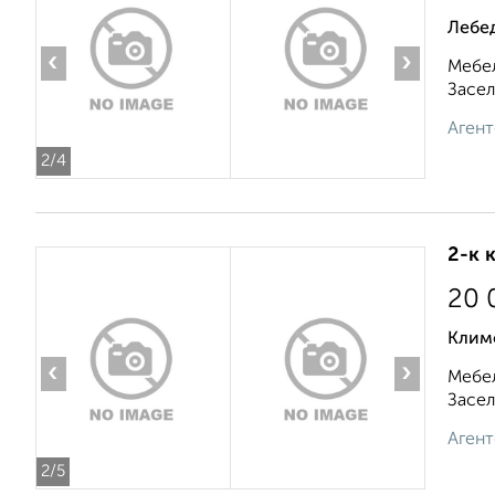
Лебе
‹
›
Мебел
Засел
Агент
2
/4
2-к 
20 
Клим
‹
›
Мебел
Засел
Агент
2
/5