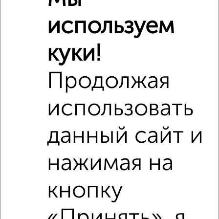
используем
куки!
Продолжая
использовать
Сравнение средних цен
3‑комнатные квартиры с похожей площадью ±10%
данный сайт и
₽
9 050 000
нажимая на
₽
8 500 000
кнопку
₽
9 050 000
«Принять», я