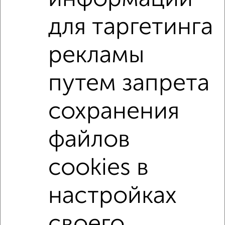
для таргетинга
3-к квартиры
Поиск по схожим параметрам:
рекламы
на улице Комсомольская
не первый этаж
путем запрета
не последний этаж
с балконом
с центральным отоплением
Вторичное жилье
сохранения
в панельном доме
с раздельным санузлом
файлов
площадью до 70 м²
С большой лоджией
В большом дворе
cookies в
настройках
↑ НАВЕРХ К МЕНЮ
Однокомнатные
Двухкомнатные
Трехкомнатные
4‑комнатные
своего
Квартиры студии
От застройщика
Без посредников
Вторичное жилье