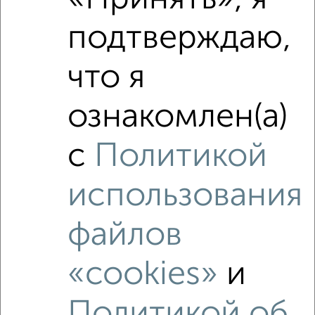
Средняя цена район
подтверждаю,
Это предложение
Средняя цена по городу
что я
Похожие предложения рядом
3‑комнатные квартиры недалеко от Комсомольская 14
ознакомлен(а)
с
Политикой
использования
файлов
«cookies»
и
Политикой об