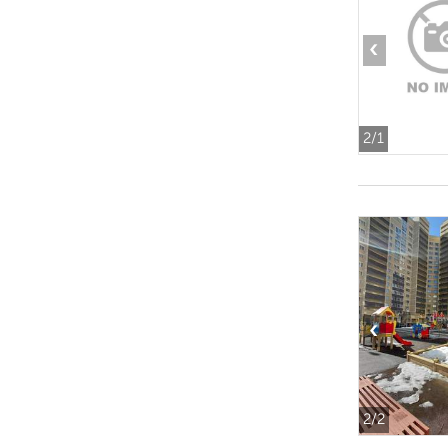
‹
2
/1
‹
2
/2