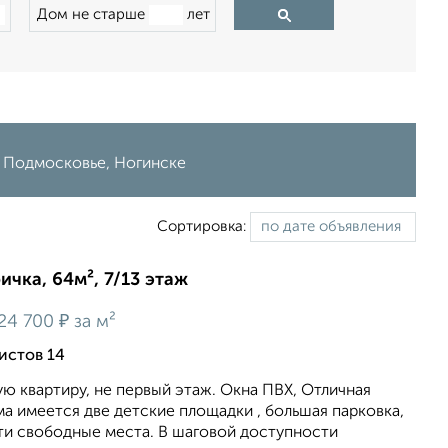
Дом не старше
лет
в Подмосковье, Ногинске
Сортировка:
ичка, 64м², 7/13 этаж
₽
24 700
за м²
истов 14
 квартиру, не первый этаж. Окна ПВХ, Отличная
ма имеется две детские площадки , большая парковка,
ти свободные места. В шаговой доступности