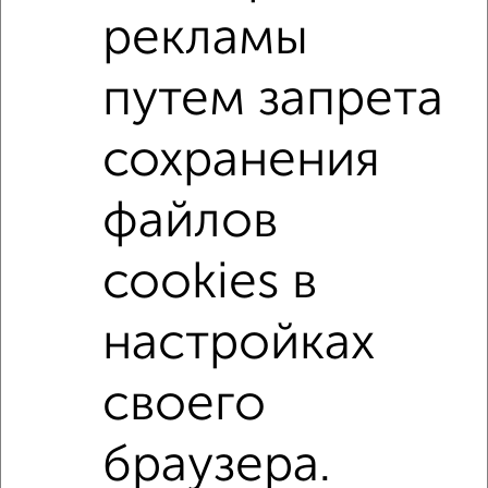
на улице Рузинский проезд
не первый этаж
рекламы
в малоэтажном доме
с балконом
путем запрета
с центральным отоплением
Вторичное жилье
в панельном доме
с раздельным санузлом
сохранения
площадью до 80 м²
На материнский капитал
файлов
В ипотеку
С высокими потолками
В ипотеку с материнским капиталом
cookies в
↑ НАВЕРХ К МЕНЮ
настройках
Однокомнатные
Двухкомнатные
Трехкомнатные
4‑комнатные
своего
Квартиры студии
От застройщика
Без посредников
Вторичное жилье
В новостройке
В строящемся доме
В новом доме
браузера.
Контакты
Политика конфиденциальности