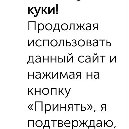
куки!
Продолжая
использовать
данный сайт и
нажимая на
кнопку
«Принять», я
Сравнение средних цен
подтверждаю,
3‑комнатные квартиры с похожей площадью ±10%