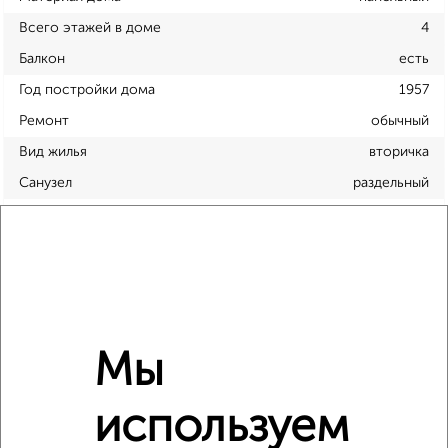
Всего этажей в доме
4
Балкон
есть
Год постройки дома
1957
Ремонт
обычный
Вид жилья
вторичка
Санузел
раздельный
Площадь кухни
9 м²
Отопление
центральное
Расположение, инфраструктура рядом
Мы
Школы
Продукты
Аптеки
Дет. сады
Банкоматы
Торг. центры
используем
Поликлиники
Фитнес
Кафе