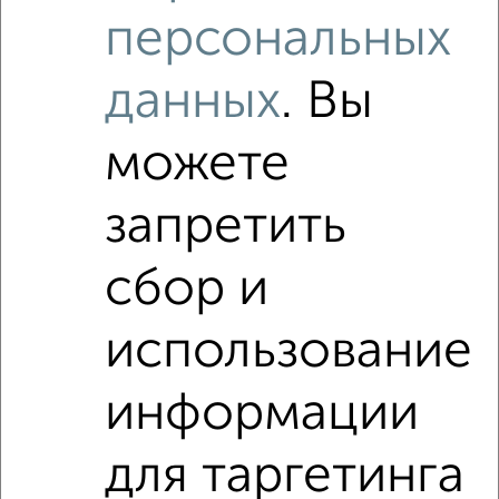
персональных
данных
. Вы
можете
запретить
сбор и
Рядом, с меньшей ценой
использование
Недалеко от Рузинский проезд 2 с ценой ниже
информации
3-к квартиры
для таргетинга
Поиск по схожим параметрам: