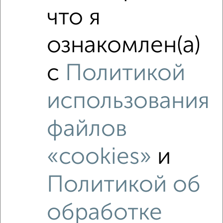
₽
что я
6 850 000
ознакомлен(а)
₽
5 450 000
с
Политикой
₽
6 850 000
использования
Средняя цена район
Это предложение
Средняя цена по городу
файлов
Похожие предложения рядом
«cookies»
и
3‑комнатные квартиры недалеко от Рузинский проезд 2
Политикой об
обработке