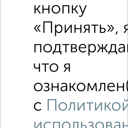
кнопку
₽
11 586 000
«Принять», 
₽
8 500 000
Средняя цена район
подтвержда
Это предложение
Средняя цена по городу
что я
Похожие предложения рядом
3‑комнатные квартиры недалеко от Юбилейная 4Б
ознакомлен(
с
Политико
использова