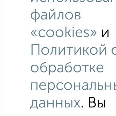
файлов
«cookies»
и
Политикой 
обработке
Рядом, с меньшей ценой
Недалеко от Юбилейная 4Б с ценой ниже
персональн
данных
. Вы
‹
›