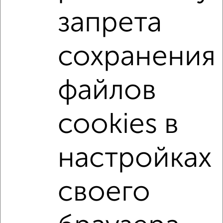
3-к квартиры
запрета
Поиск по схожим параметрам:
микрорайон Истомкино
жилой комплекс Истомкино
сохранения
на улице Юбилейная
не первый этаж
не последний этаж
с балконом
файлов
с центральным отоплением
в строящихся домах
в новостройках
в монолитном доме
cookies в
с раздельным санузлом
площадью до 60 м²
Рядом с парком
настройках
↑ НАВЕРХ К МЕНЮ
своего
Однокомнатные
Двухкомнатные
Трехкомнатные
4‑комнатные
Квартиры студии
От застройщика
Без посредников
Вторичное жилье