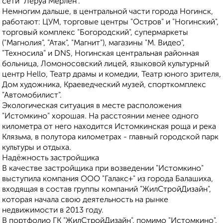
сети "Леруа Мерлен".
Немногим дальше, в центральной части города Ногинск,
работают: ЦУМ, торговые центры "Остров" и "Ногинский",
торговый комплекс "Богородский", супермаркеты
("Магнолия", "Атак", "Магнит"), магазины "М. Видео",
"Техносила" и DNS, Ногинская центральная районная
больница, Ломоносовский лицей, языковой культурный
центр Hello, Театр драмы и комедии, Театр юного зрителя,
Дом художника, Краеведческий музей, спорткомплекс
"Автомобилист".
Экологическая ситуация в месте расположения
"Истомкино" хорошая. На расстоянии менее одного
километра от него находится Истомкинская роща и река
Клязьма, в полутора километрах - главный городской парк
культуры и отдыха.
Надёжность застройщика
В качестве застройщика при возведении "Истомкино"
выступила компания ООО "Галакс+" из города Балашиха,
входящая в состав группы компаний "ЖилСтройДизайн",
которая начала свою деятельность на рынке
недвижимости в 2013 году.
В портфолио ГК "ЖилСтройДизайн", помимо "Истомкино",