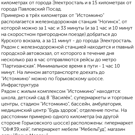
километрах от города Электросталь и в 15 километрах от
города Павловский Посад.
Примерно в трёх километрах от "Истомкино"
располагается железнодорожная станция "Ногинск", от
которой можно за 1 час и 33 минуты (и за 1 час и 10 минут
на скоростном пригородном поезде) добраться до
Курского вокзала, а за 11 минут - до города Электросталь.
Рядом с железнодорожной станцией находится и главный
городской автовокзал, от которого в течение дня
несколько раз в час отправляются рейсы до метро
"Партизанская". Минимальное время в пути - 1 час 10
минут. На личном автотранспорте доехать до
"Истомкино" можно по Горьковскому шоссе.
Инфраструктура
Рядом с жилым комплексом "Истомкино" находятся:
школа, детский сад 8 "Василёк", супермаркеты и торговые
центры, стадион "Истомкино", бассейн, амбулатория,
медицинский центр "Будь здоров", отделение почты. На
расстоянии примерно одного километра (на другой
стороне Горьковского шоссе) расположены: гипермаркет
"О&#39;кей", гипермаркет мебели "МебельГуд", магазин