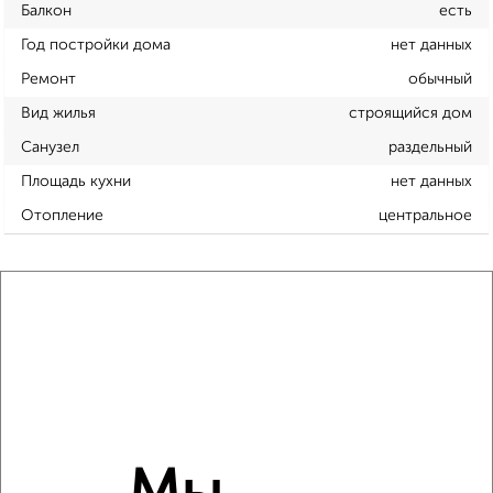
Балкон
есть
Год постройки дома
нет данных
Ремонт
обычный
Вид жилья
строящийся дом
Санузел
раздельный
Площадь кухни
нет данных
Отопление
центральное
Расположение, инфраструктура рядом
Школы
Продукты
Аптеки
Дет. сады
Банкоматы
Торг. центры
Поликлиники
Фитнес
Кафе