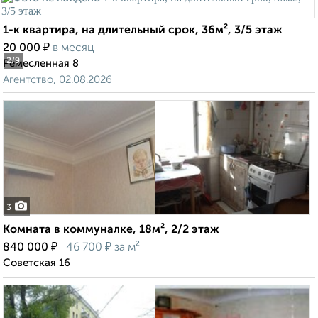
1-к квартира, на длительный срок, 36м², 3/5 этаж
₽
20 000
в месяц
2
/9
Ремесленная 8
Агентство, 02.08.2026
3
Комната в коммуналке, 18м², 2/2 этаж
₽
₽
840 000
46 700
за м²
Советская 16