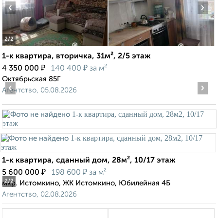
‹
›
2
/2
1-к квартира, вторичка, 31м², 2/5 этаж
₽
₽
4 350 000
140 400
за м²
Октябрьская 85Г
‹
›
Агентство, 05.08.2026
1-к квартира, сданный дом, 28м², 10/17 этаж
₽
₽
5 600 000
198 600
за м²
2
/2
мкр. Истомкино, ЖК Истомкино, Юбилейная 4Б
Агентство, 02.08.2026