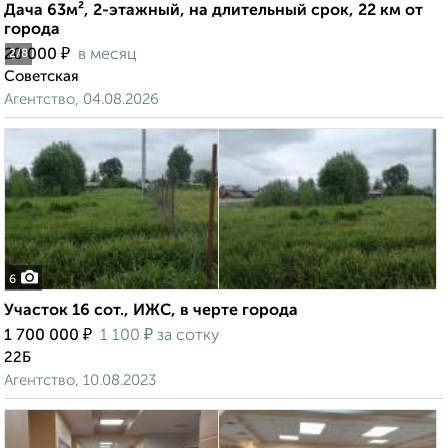
Дача 63м², 2-этажный, на длительный срок, 22 км от
города
₽
20 000
в месяц
2
/8
Советская
Агентство, 04.08.2026
6
Участок 16 сот., ИЖС, в черте города
₽
₽
1 700 000
1 100
за сотку
22Б
Агентство, 10.08.2023