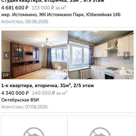
Студия квартира, вторичка, 35м², 9/9 этаж
₽
₽
4 681 600
133 000
за м²
мкр. Истомкино, ЖК Истомкино Парк, Юбилейная 14Б
Агентство, 08.08.2026
‹
›
2
/2
1-к квартира, вторичка, 31м², 2/5 этаж
₽
₽
4 340 000
140 000
за м²
Октябрьская 85И
Агентство, 07.08.2026