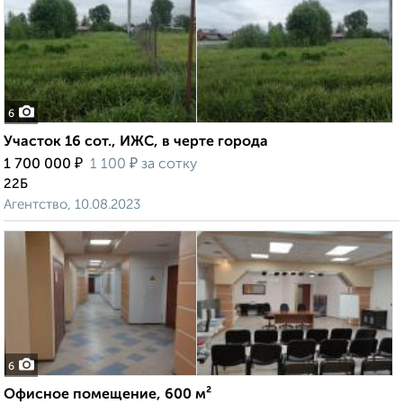
6
Участок 16 сот., ИЖС, в черте города
₽
₽
1 700 000
1 100
за сотку
22Б
Агентство, 10.08.2023
6
Офисное помещение, 600 м²