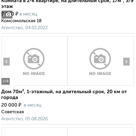
Комната в 2-к квартире, на длительный срок, 17м², 3/9
этаж
₽
9 500
в месяц
1
Комсомольская 18
Агентство, 04.02.2022
‹
›
2
/8
Дом 70м², 1-этажный, на длительный срок, 20 км от
города
₽
20 000
в месяц
Советская
Агентство, 05.08.2026