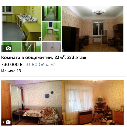
4
Комната в общежитии, 23м², 2/3 этаж
₽
₽
730 000
31 800
за м²
Ильича 19
7