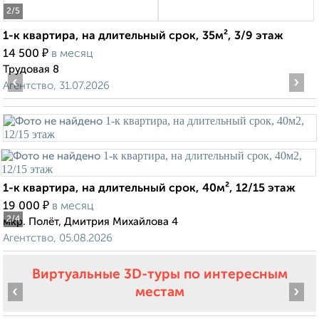
2
/5
1-к квартира, на длительный срок, 35м², 3/9 этаж
₽
14 500
в месяц
Трудовая 8
‹
›
Агентство, 31.07.2026
1-к квартира, на длительный срок, 40м², 12/15 этаж
₽
19 000
в месяц
2
/4
мкр. Полёт, Дмитрия Михайлова 4
Агентство, 05.08.2026
Виртуальные 3D-туры по интересным
‹
›
местам