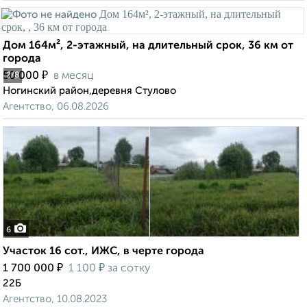
Дом 164м², 2-этажный, на длительный срок, 36 км от
города
₽
50 000
в месяц
2
/8
Ногинский район,деревня Стулово
Агентство, 06.08.2026
6
Участок 16 сот., ИЖС, в черте города
₽
₽
1 700 000
1 100
за сотку
22Б
Агентство, 10.08.2023