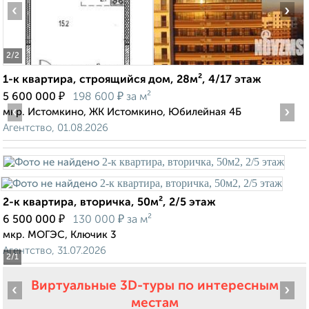
‹
›
2
/2
1-к квартира, строящийся дом, 28м², 4/17 этаж
₽
₽
5 600 000
198 600
за м²
‹
›
мкр. Истомкино, ЖК Истомкино, Юбилейная 4Б
Агентство, 01.08.2026
2-к квартира, вторичка, 50м², 2/5 этаж
₽
₽
6 500 000
130 000
за м²
мкр. МОГЭС, Ключик 3
Агентство, 31.07.2026
2
/1
Виртуальные 3D-туры по интересным
‹
›
местам