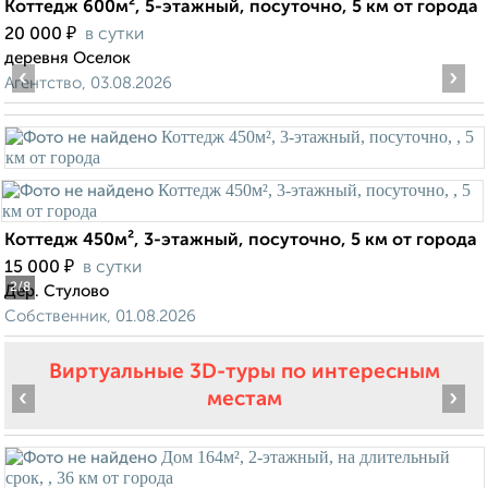
Коттедж 600м², 5-этажный, посуточно, 5 км от города
₽
20 000
в сутки
деревня Оселок
‹
›
Агентство, 03.08.2026
Коттедж 450м², 3-этажный, посуточно, 5 км от города
₽
15 000
в сутки
2
/8
Дер. Стулово
Собственник, 01.08.2026
Виртуальные 3D-туры по интересным
‹
›
местам