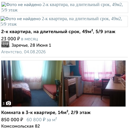
2-к квартира, на длительный срок, 49м², 5/9 этаж
₽
23 000
в месяц
2
/4
мкр. Заречье, 28 Июня 1
Агентство, 04.08.2026
3
Комната в 3-к квартире, 14м², 2/9 этаж
₽
₽
850 000
60 800
за м²
Комсомольская 82