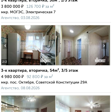
1-к квартира, вторичка, 30м², 1/5 этаж
₽
₽
3 800 000
126 700
за м²
мкр. МОГЭС, Электрическая 7
Агентство, 03.08.2026
‹
›
2
/2
3-к квартира, вторичка, 54м², 3/5 этаж
₽
₽
4 980 000
92 800
за м²
мкр. пос. Октября, Советской Конституции 29А
Агентство, 08.08.2026