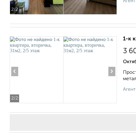
Агент
2
/2
1-к 
3 6
Октяб
‹
›
Прocт
метал
Агент
2
/2