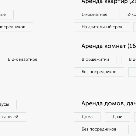
Аренда квартир (2
ные
1‑комнатные
2‑к
посредников
На длительный срок
Аренда комнат (16
В 2‑к квартире
В общежитии
В 2
Без посредников
Аренда домов, дач
аусы
п панелей
Дома
Дачи
Без посредников