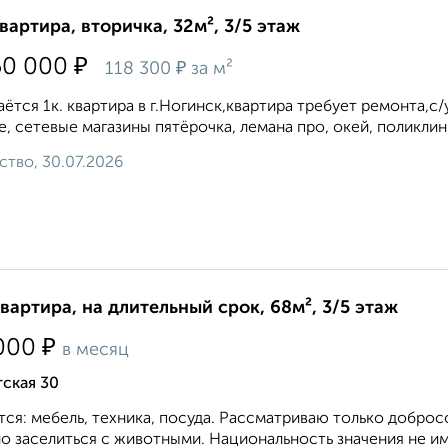
квартира, вторичка, 32м², 3/5 этаж
₽
50 000
₽
118 300
за м²
ётся 1к. квартира в г.Ногинск,квартира требует ремонта,с
, сетевые магазины пятёрочка, лемана про, окей, поликлини
ство, 30.07.2026
квартира, на длительный срок, 68м², 3/5 этаж
₽
000
в месяц
ская 30
ся: мебель, техника, посуда. Рассматриваю только доброс
 заселиться с животными. Национальность значения не име