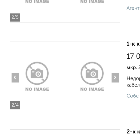
Агент
2
/5
1-к 
17 
мкр. 
‹
›
Недор
кабел
Собст
2
/4
2-к 