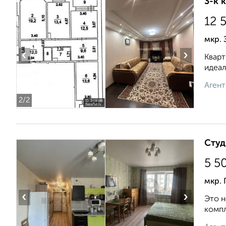
3-к 
12 
мкр. 
‹
›
Кварт
идеал
Агент
2
/2
Студ
5 5
мкр. 
‹
›
Это н
компл