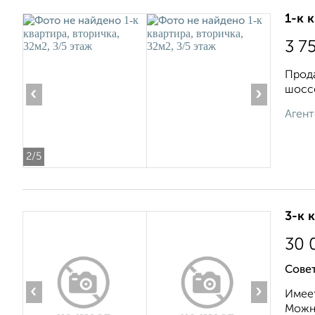
1-к 
3 7
Прода
шоссе
‹
›
Агент
2
/5
3-к 
30 
Совет
‹
›
Имеет
Можно