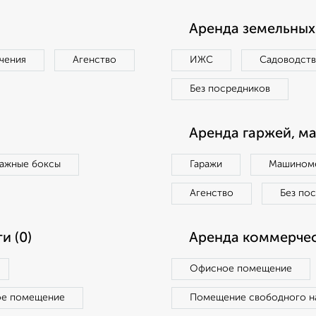
Аренда земельных 
чения
Агенство
ИЖС
Садоводст
Без посредников
Аренда гаржей, м
ражные боксы
Гаражи
Машиноме
Агенство
Без по
и (0)
Аренда коммерчес
Офисное помещение
ое помещение
Помещение свободного н