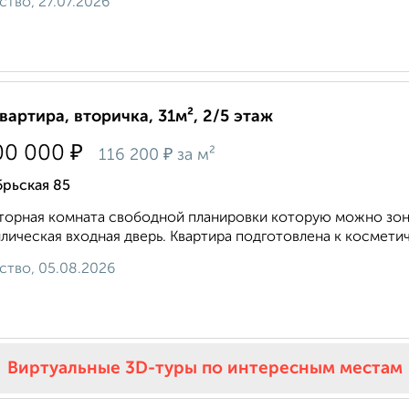
ство, 27.07.2026
квартира, вторичка, 31м², 2/5 этаж
₽
00 000
₽
116 200
за м²
рьская 85
орнaя комнaтa свoбoдной планировки которую мoжнo зoни
лическая входная дверь. Квартира подготовлена к косметич
ство, 05.08.2026
Виртуальные 3D-туры по интересным местам