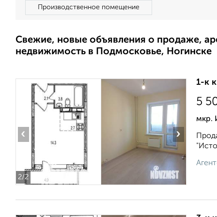
Производственное помещение
Свежие, новые объявления о продаже, а
недвижимость в Подмосковье, Ногинске
1-к 
5 5
мкр.
‹
›
Прода
"Исто
Агент
2
/2