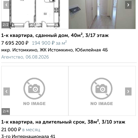
‹
›
2
/2
1-к квартира, сданный дом, 40м², 3/17 этаж
₽
₽
7 695 200
194 900
за м²
мкр. Истомкино, ЖК Истомкино, Юбилейная 4Б
Агентство, 06.08.2026
‹
›
2
/4
1-к квартира, на длительный срок, 38м², 3/10 этаж
₽
21 000
в месяц
3-го Интернационала 41