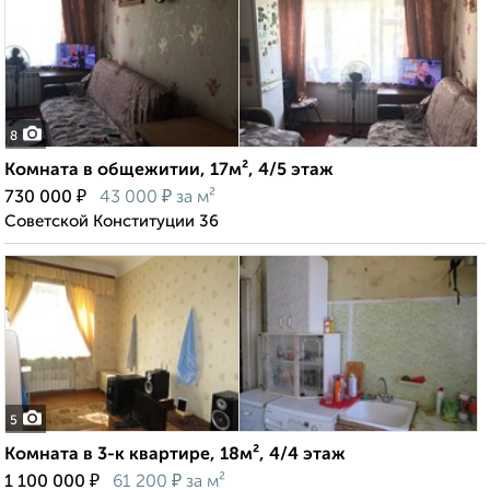
8
Комната в общежитии, 17м², 4/5 этаж
₽
₽
730 000
43 000
за м²
Советской Конституции 36
5
Комната в 3-к квартире, 18м², 4/4 этаж
₽
₽
1 100 000
61 200
за м²