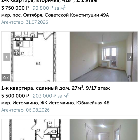
2-к квартира, вторичка, 41м², 2/2 этаж
₽
₽
3 750 000
90 800
за м²
мкр. пос. Октября, Советской Конституции 49А
Агентство, 31.07.2026
‹
›
2
/2
1-к квартира, сданный дом, 27м², 9/17 этаж
₽
₽
5 500 000
203 000
за м²
мкр. Истомкино, ЖК Истомкино, Юбилейная 4Б
Агентство, 06.08.2026