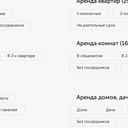
Аренда квартир (2
ные
1‑комнатные
2‑к
посредников
На длительный срок
Аренда комнат (16
В 2‑к квартире
В общежитии
В 2
Без посредников
Аренда домов, дач
аусы
п панелей
Дома
Дачи
Без посредников