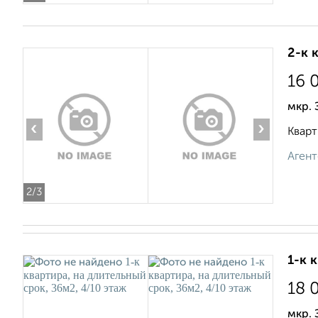
2-к 
16 
мкр. 
‹
›
Кварт
Агент
2
/3
1-к 
18 
мкр. 