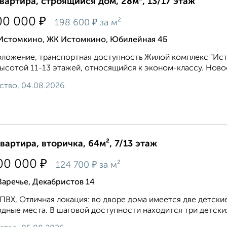
квартира, строящийся дом, 28м², 13/17 этаж
₽
00 000
₽
198 600
за м²
 Истомкино, ЖК Истомкино, Юбилейная 4Б
ложение, транспортная доступность Жилой комплекс "Ис
ысотой 11-13 этажей, относящийся к эконом-классу. Новос
ство, 04.08.2026
квартира, вторичка, 64м², 7/13 этаж
₽
00 000
₽
124 700
за м²
Заречье, Декабристов 14
ПВХ, Отличная локация: во дворе дома имеется две детские
дные места. В шаговой доступности находится три детских 