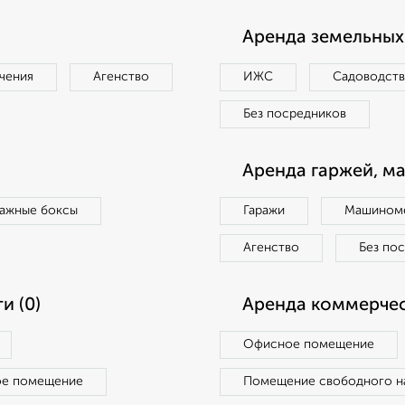
Аренда земельных 
чения
Агенство
ИЖС
Садоводст
Без посредников
Аренда гаржей, м
ражные боксы
Гаражи
Машиноме
Агенство
Без по
и (0)
Аренда коммерчес
Офисное помещение
ое помещение
Помещение свободного н