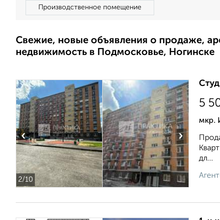
Производственное помещение
Свежие, новые объявления о продаже, а
недвижимость в Подмосковье, Ногинске
Студ
5 5
мкр.
‹
›
Прода
Кварт
дл...
Агент
2
/10