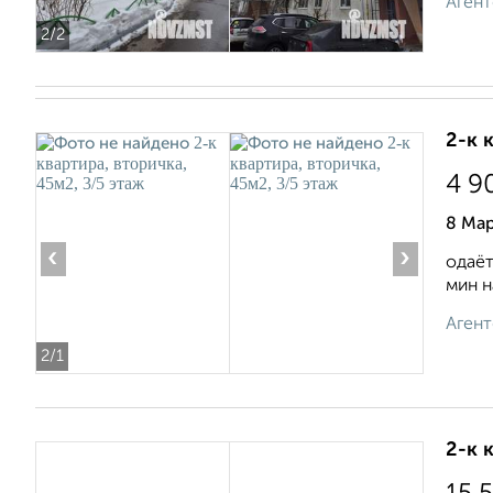
Агент
2
/2
2-к 
4 9
8 Мар
‹
›
одаёт
мин н
Агент
2
/1
2-к 