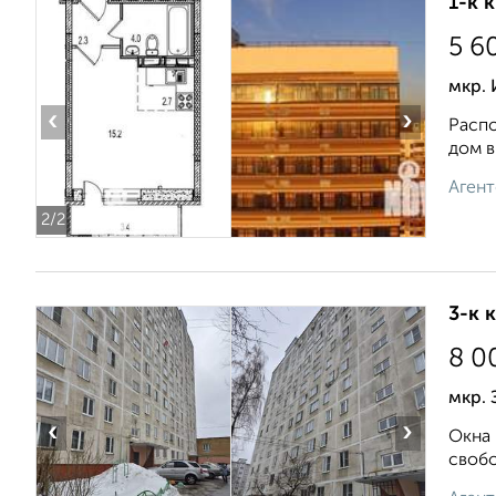
1-к 
5 6
мкр.
‹
›
Распо
дом в
Агент
2
/2
3-к 
8 0
мкр. 
‹
›
Окна 
свобо