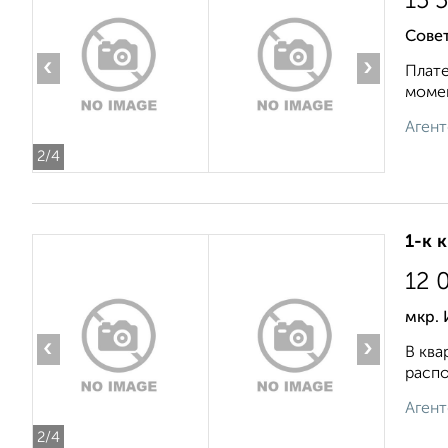
15 
Совет
‹
›
Плате
момен
Агент
2
/4
1-к 
12 
мкр.
‹
›
В ква
распо
Агент
2
/4