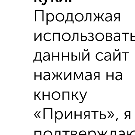
Продолжая
‹
›
использоват
2
/9
2-к квартира, на длительный срок, 52м², 3/4 этаж
₽
данный сайт 
20 000
в месяц
Советская 44
Агентство, 09.08.2026
нажимая на
кнопку
‹
›
«Принять», я
2
/4
2-к квартира, на длительный срок, 51м², 6/10 этаж
подтверждаю
₽