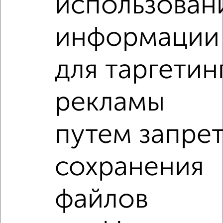
использован
2-к квартира, на длительный срок, 55м², 4/14 этаж
₽
16 000
в месяц
информации
Леснова 5
Собственник, 09.08.2026
для таргетин
2-к квартиры
Поиск по схожим параметрам:
рекламы
на улице Советская
С холодильником
С мебелью
путем запре
Со стиральной машиной
С посудомоечной машиной
С бытовой техникой
С телевизором
сохранения
С телефоном
С интернетом
С кондиционером
Можно с ребенком
Можно с животными
файлов
с хорошим ремонтом
не первый этаж
не последний этаж
с балконом