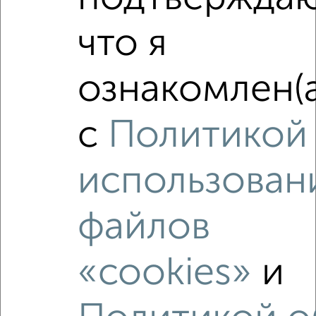
17 500
в месяц
мкр. Заречье, Декабристов 5А
что я
Агентство, 09.08.2026
ознакомлен(а
‹
›
с
Политикой
2
/7
использован
2-к квартира, на длительный срок, 54м², 4/10 этаж
₽
18 000
в месяц
Советская 3
файлов
Агентство, 09.08.2026
«cookies»
и