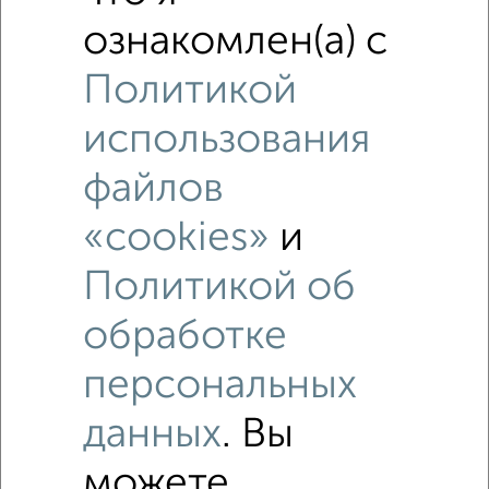
ознакомлен(а) с
Политикой
использования
Рядом, с меньшей ценой
файлов
Недалеко от Советская 1 с ценой ниже
«cookies»
и
Политикой об
‹
›
обработке
персональных
2
/3
данных
. Вы
2-к квартира, на длительный срок, 45м², 3/5 этаж
₽
11 000
в месяц
можете
Климова 34А