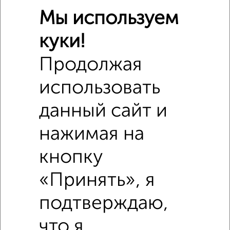
Мы используем
куки!
Продолжая
Похожие предложения рядом
использовать
2‑комнатные квартиры недалеко от Советская 1
данный сайт и
нажимая на
кнопку
«Принять», я
подтверждаю,
что я