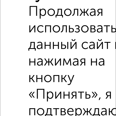
‹
›
Продолжая
2
/6
использоват
1-к квартира, на длительный срок, 32м², 2/17 этаж
₽
13 000
в месяц
ЖК Центральный, Комсомольская 22А
данный сайт 
Агентство, 08.08.2026
нажимая на
‹
›
кнопку
«Принять», я
2
/5
1-к квартира, на длительный срок, 38м², 3/5 этаж
₽
14 000
в месяц
подтверждаю
Рогожская 28