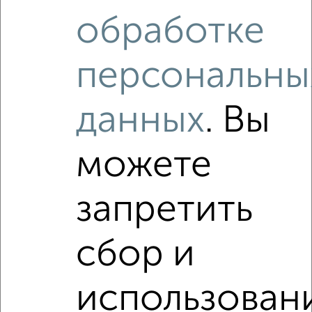
2
/3
обработке
1-к квартира, на длительный срок, 34м², 3/5 этаж
₽
13 000
в месяц
персональны
Декабристов 110
Агентство, 08.08.2026
данных
. Вы
Виртуальные 3D-туры по интересным
местам
можете
запретить
‹
›
сбор и
2
/3
использован
1-к квартира, на длительный срок, 36м², 4/6 этаж