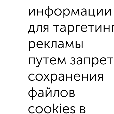
₽
11 000
в месяц
информации
Красноармейская 4
Агентство, 08.08.2026
для таргетин
1-к квартиры
Поиск по схожим параметрам:
рекламы
микрорайон Заречье
на улице Белякова
путем запрет
С холодильником
С мебелью
Со стиральной машиной
С бытовой техникой
сохранения
С телевизором
С телефоном
С интернетом
Можно с ребенком
Можно с животными
файлов
с хорошим ремонтом
не первый этаж
не последний этаж
с балконом
cookies в
с центральным отоплением
Цена до 15 000 в мес.