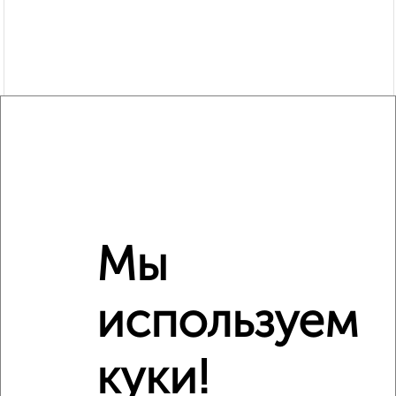
Мы
Рядом, с меньшей ценой
Недалеко от Белякова 3 с ценой ниже
используем
куки!