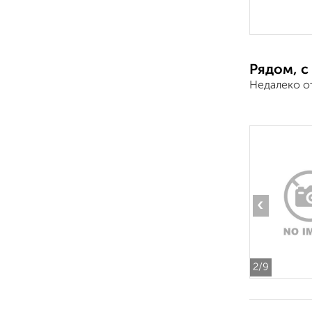
Рядом, с
Недалеко о
‹
2
/9