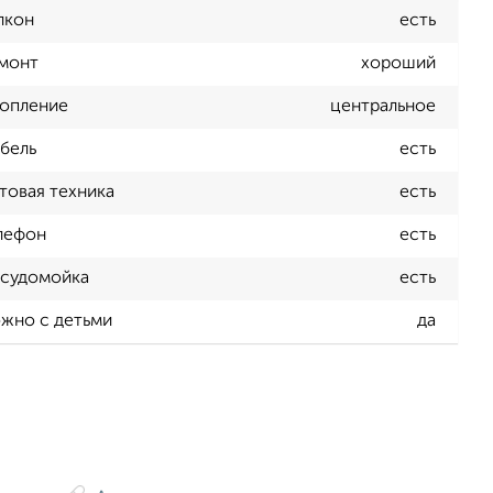
лкон
есть
монт
хороший
опление
центральное
бель
есть
товая техника
есть
лефон
есть
судомойка
есть
жно с детьми
да