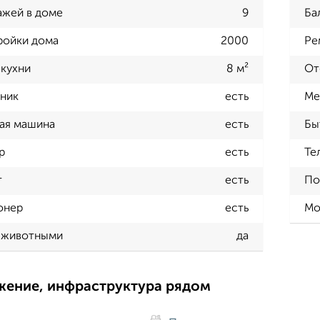
ажей в доме
9
Ба
ройки дома
2000
Ре
кухни
8 м²
От
ник
есть
Ме
ая машина
есть
Бы
р
есть
Те
т
есть
По
онер
есть
Мо
 животными
да
жение, инфраструктура рядом