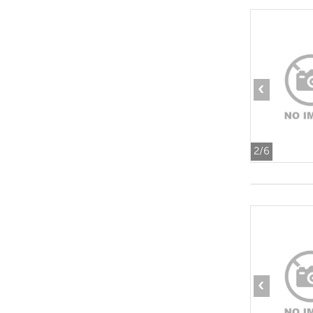
‹
2
/6
‹