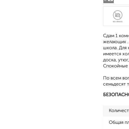
Сдам 1 ком
желающих . 
школа. Для
имеется хол
доска, утюг
Спокойные с
По всем во
семьдесят т
БЕЗОПАСН
Количест
Общая п