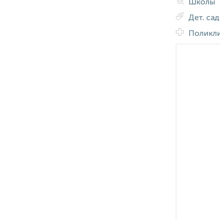
Школы
Дет. са
Поликл