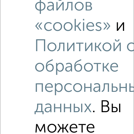
файлов
2-к квартира, на длительный срок, 40м², 6/9 этаж
₽
18 000
в месяц
Патриаршая 17
«cookies»
и
Агентство, 07.08.2026
Политикой 
обработке
‹
›
персональн
2
/4
2-к квартира, на длительный срок, 53м², 5/9 этаж
₽
15 500
в месяц
данных
. Вы
Советская 32
Агентство, 06.08.2026
можете
Виртуальные 3D-туры по интересным