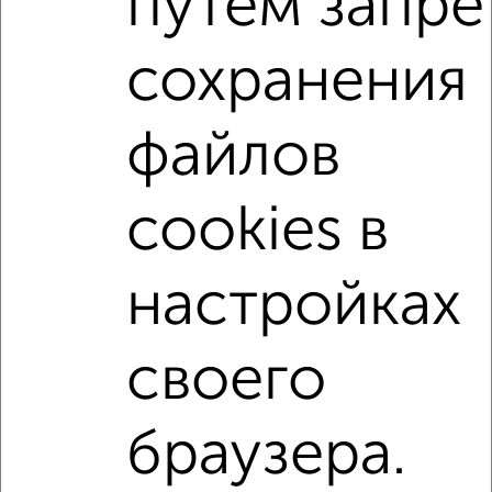
путем запре
Со стиральной машиной
С посудомоечной машиной
сохранения
С бытовой техникой
С телевизором
С телефоном
С интернетом
С кондиционером
файлов
Можно с ребенком
Можно с животными
с хорошим ремонтом
не первый этаж
cookies в
не последний этаж
с балконом
с центральным отоплением
Цена до 20 000 в мес.
настройках
площадью до 60 м²
своего
↑ НАВЕРХ К МЕНЮ
Однокомнатные
Двухкомнатные
3‑комнатные
Квартиры студии
браузера.
Без посредников
На длительный срок
На сутки
Без мебели