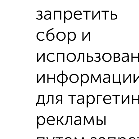
местам
запретить
сбор и
‹
›
использова
2
/10
информаци
2-к квартира, на длительный срок, 45м², 2/5 этаж
₽
16 000
в месяц
3-го Интернационала 78
для таргети
Агентство, 06.08.2026
рекламы
2-к квартиры
Поиск по схожим параметрам:
на улице Климова
С холодильником
С мебелью