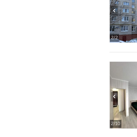
‹
2
/2
‹
2
/10