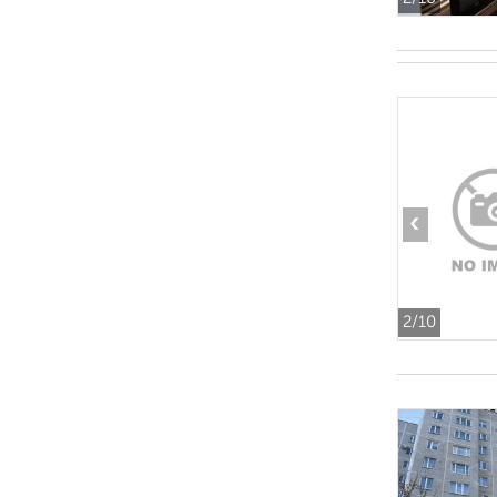
‹
2
/10