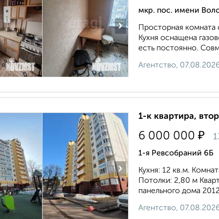
мкр. пос. имени Вол
›
Просторная комната 
Кухня оснащена газов
есть постоянно. Совм
Агентство, 07.08.202
1-к квартира, втор
₽
6 000 000
1
1-я Ревсобраний 6Б
›
Кухня: 12 кв.м. Комна
Потолки: 2,80 м Ква
панельного дома 2012
Агентство, 07.08.202