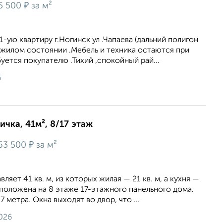
₽
5 500
за м²
-ую квартиру г.Ногинск ул .Чапаева (дальний полигон
 ,жилом состоянии .Мебель и техника остаются при
уется покупателю .Тихий ,спокойный рай...
6
ичка, 41м², 8/17 этаж
₽
63 500
за м²
яет 41 кв. м, из которых жилая — 21 кв. м, а кухня —
асположена на 8 этаже 17-этажного панельного дома.
 метра. Окна выходят во двор, что ...
026