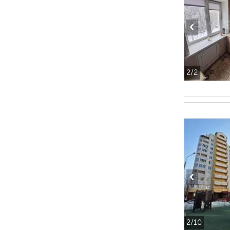
‹
2
/2
‹
2
/10