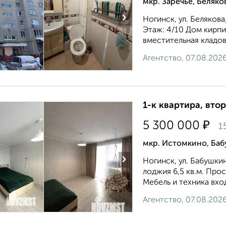
мкр. Заречье, Беляко
›
Ногинск, ул. Белякова,
Этаж: 4/10 Дом кирпи
вместительная кладо
Агентство, 07.08.202
1-к квартира, втор
₽
5 300 000
1
мкр. Истомкино, Баб
›
Ногинск, ул. Бабушкин
лоджия 6,5 кв.м. Про
Мебель и техника вход
Агентство, 07.08.202