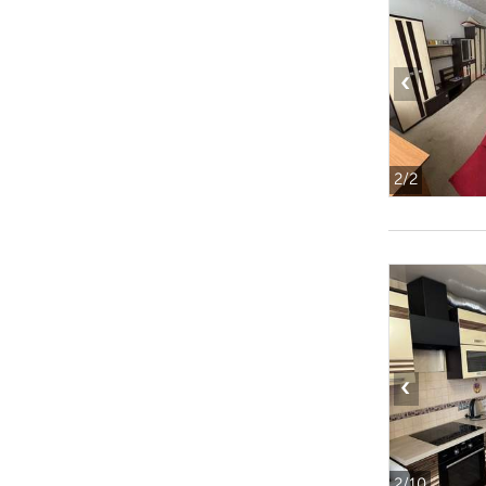
‹
2
/2
‹
2
/10