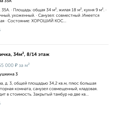
ва 35А
 35А. · Площадь: общая 34 м², жилая 18 м², кухня 9 м². ·
чный, ухоженный. · Санузел: совместный .Имеется
вая · Состояние: ХОРОШИЙ КОС...
6
ичка, 34м², 8/14 этаж
₽
55 000
за м²
ушкина 3
а, д. 3, общей площадью 34,2 кв.м, плюс большая
сторная комната, санузел совмещенный, кладовая.
ит в стоимость. Закрытый тамбур на две кв...
6