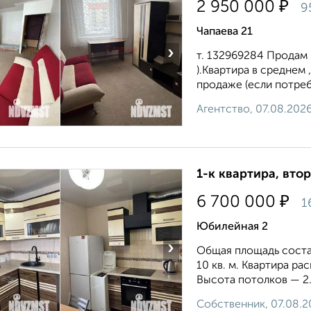
₽
2 950 000
9
Чапаева 21
›
т. 132969284 Продам 1
).Квартира в среднем
продаже (если потреб
Агентство, 07.08.202
1-к квартира, втор
₽
6 700 000
1
Юбилейная 2
›
Общая площадь составл
10 кв. м. Квартира р
Высота потолков — 2.7
Собственник, 07.08.2