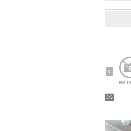
‹
2
/2