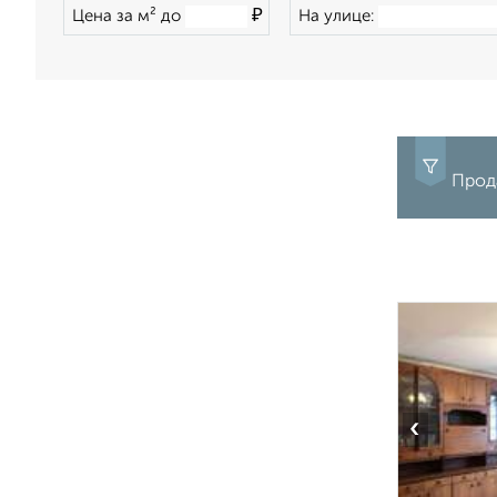
₽
Цена за м² до
На улице:
Прода
‹