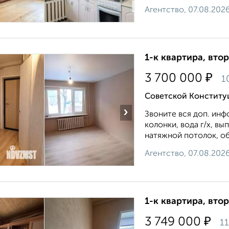
Агентство, 07.08.202
1-к квартира, втор
₽
3 700 000
1
Советской Конститу
›
Звоните вся доп. инф
колонки, вода г/х, вы
натяжной потолок, об
Агентство, 07.08.202
1-к квартира, втор
₽
3 749 000
11