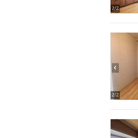
2
/2
‹
2
/2