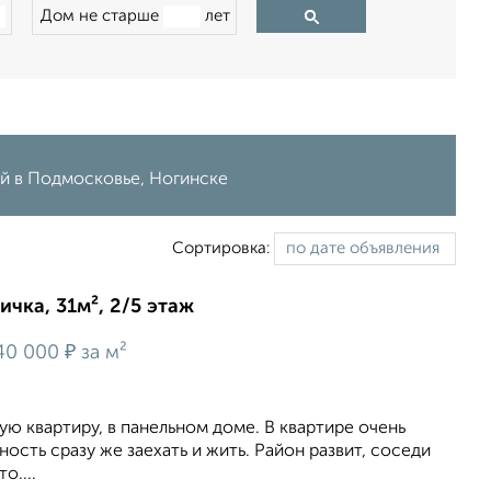
Дом не старше
лет
ий в Подмосковье, Ногинске
Сортировка:
ичка, 31м², 2/5 этаж
₽
40 000
за м²
 квартиру, в панельном доме. В квартире очень
ность сразу же заехать и жить. Район развит, соседи
о....