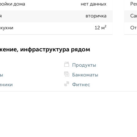
ройки дома
нет данных
Ре
я
вторичка
Са
кухни
12 м²
От
жение, инфраструктура рядом
Продукты
ды
Банкоматы
иники
Фитнес