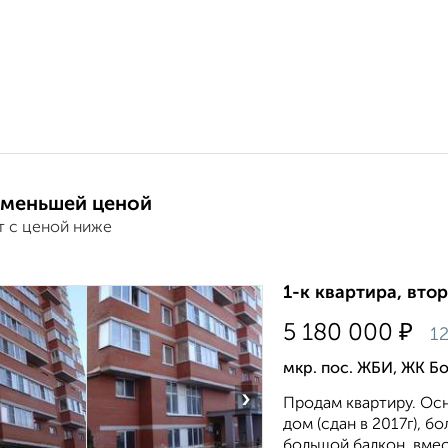
 меньшей ценой
т с ценой ниже
1-к квартира, втор
₽
5 180 000
12
мкр. пос. ЖБИ, ЖК Б
›
Продам квартиру. Ос
дом (сдан в 2017г), б
большой балкон, вмес