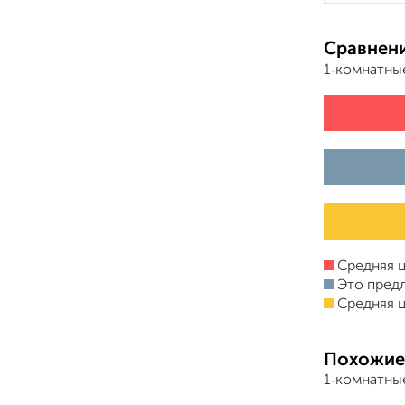
Сравнени
1‑комнатны
Средняя ц
Это пред
Средняя ц
Похожие
1‑комнатны