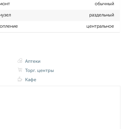
монт
обычный
нузел
раздельный
опление
центральное
Аптеки
Торг. центры
Кафе