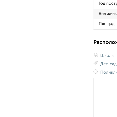
Год пост
Вид жиль
Площадь 
Располо
Школы
Дет. са
Поликл