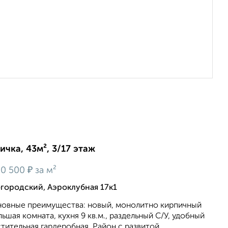
ичка, 43м², 3/17 этаж
₽
0 500
за м²
огородский, Аэроклубная 17к1
новные преимущества: новый, монолитно кирпичный
ольшая комната, кухня 9 кв.м., раздельный С/У, удобный
тительная гардеробная. Район с развитой