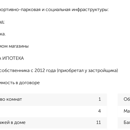
портивно-парковая и социальная инфраструктуры:
ад;
ка.
мом магазины
 ИПОТЕКА
собственника с 2012 года (приобретал у застройщика)
имость в договоре
во комнат
1
Об
4
Ма
ажей в доме
11
Ба