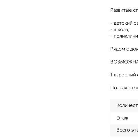
Развитые с
- детский с
- школа;
- поликлини
Рядом с до
ВОЗМОЖНА
1 взрослый 
Полная сто
Количест
Этаж
Всего эт