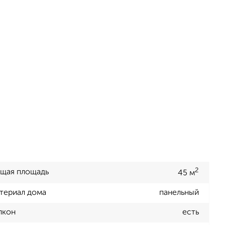
2
щая площадь
45 м
териал дома
панельный
лкон
есть