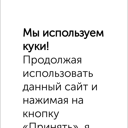
Мы используем
Сравнение средних цен
куки!
1‑комнатные квартиры с похожей площадью ±10%
Продолжая
₽
8 660 000
использовать
₽
8 658 000
данный сайт и
нажимая на
₽
8 660 000
кнопку
Средняя цена район
Это предложение
Средняя цена по городу
«Принять», я