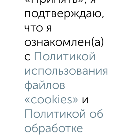
подтверждаю,
Похожие предложения рядом
1‑комнатные квартиры недалеко от 7-я Черноголовская
что я
17к1
ознакомлен(а)
с
Политикой
использования
файлов
«cookies»
и
Политикой об
обработке