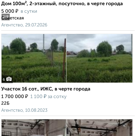
Дом 100м², 2-этажный, посуточно, в черте города
₽
5 000
в сутки
2
/8
Советская
Агентство, 29.07.2026
6
Участок 16 сот., ИЖС, в черте города
₽
₽
1 700 000
1 100
за сотку
22Б
Агентство, 10.08.2023